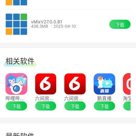
需要一个单独的插件
vMixV27.0.0.81
下载
438.3MB
2025-04-10
Zoom的新触发器包括
OnZoomActiveSpeaker、
OnZoomActiveSpeakerWhileInOutput、
OnZoomActiveSpeakerSelf
相关软件
AV1和HEVC支持RTMP流
这些视频压缩格式以与H264相同的比特率提
哔哩哔哩直播姬64位
六间房直播伴侣32位
六间房直播伴侣64位
鹅直播
供更高的质量，并由选定的流媒体提供商支持。
下载
下载
下载
下载
下
(目前是YouTube直播)
AV1需要NVIDIA GeForce 4050或更高版本。