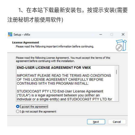
中打开它，并在几秒钟内分配巴士!音频总线混音
1、在本站下载最新安装包，按提示安装(需要
器允许您更改总线内输入的音频电平。这可以从您
注册秘钥才能使用软件)
输入的音频设置中完成，也可以从中找到新的PFL
选项!
vMix允许通过质量设置流式菜单将AV1和
HEVC流式传输到YouTube。你只需要确保你有一
个支持HEVC或AV1的GPU。我们对这些选项感到
兴奋，因为您将能够以高质量但更少的带宽进行流
媒体播放!
为了更简单地编辑图层，vMix现在有更多的图
层控制选项，包括对齐、边框和裁剪。
4 个外部输出