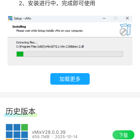
2、安装进行中，完成即可使用
vMix可以成为Zoom会议的参与者，并以高达
1080p的高清访问所有参与者的原始视频和音频源
在vMix HD中每次显示一名参与者，或者在
4K、Pro和Max版本中显示您的Zoom计划和互联
网允许的参与者数量
每个缩放输入可以分配一个参与者，并根据需
加载更多
要在相机和共享之间动态切换，或者多个缩放输入
以同时显示两者。
历史版本
免费Zoom计划允许每个参与者高达360p，而
付费Zoom计划可以支持高达1080p。有关更多信
vMixV28.0.0.39
息，请参阅Zoom网站。
下载
459.7MB
2025-10-14