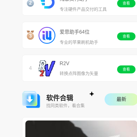
2
查看
专注硬件产品交付的工具
爱思助手64位
3
查看
专业的苹果刷机助手
R2V
4
查看
转换点阵图像为矢量
软件合辑
最新
找同类软件，看合集