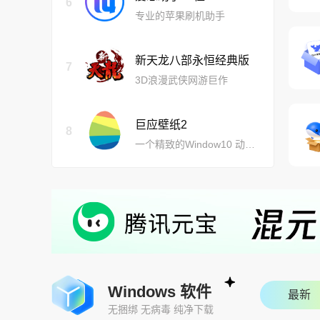
6
专业的苹果刷机助手
新天龙八部永恒经典版
7
3D浪漫武侠网游巨作
巨应壁纸2
8
一个精致的Window10 动态壁纸开源软件
Windows 软件
最新
无捆绑 无病毒 纯净下载