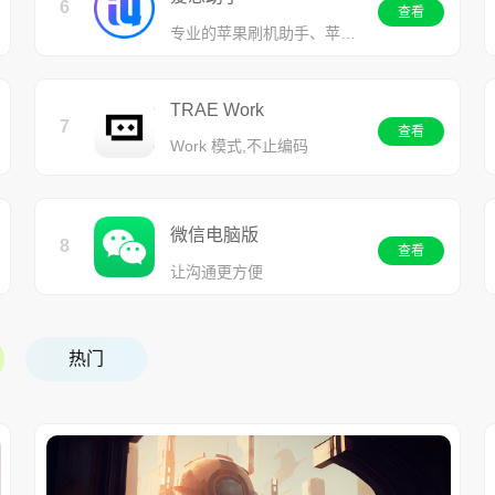
6
查看
专业的苹果刷机助手、苹果越狱助手
TRAE Work
7
查看
Work 模式,不止编码
微信电脑版
8
查看
让沟通更方便
热门