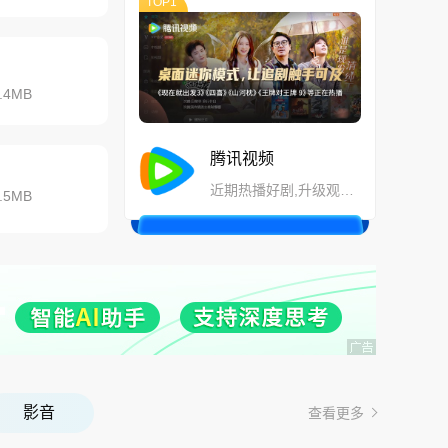
TOP1
.4MB
腾讯视频
近期热播好剧,升级观看体验更佳
.5MB
影音
查看更多