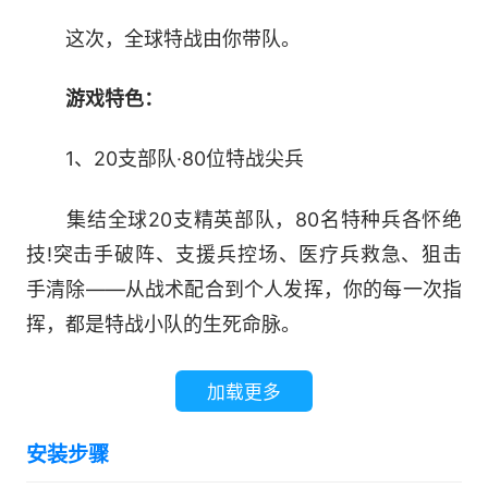
这次，全球特战由你带队。
游戏特色：
1、20支部队·80位特战尖兵
集结全球20支精英部队，80名特种兵各怀绝
技!突击手破阵、支援兵控场、医疗兵救急、狙击
手清除——从战术配合到个人发挥，你的每一次指
挥，都是特战小队的生死命脉。
2、全球行动，真实反恐战役
加载更多
战场设置亚欧美多地域，真实还原数十张作战
安装步骤
地图，以实战模拟为核心，执行人质营救、突袭据