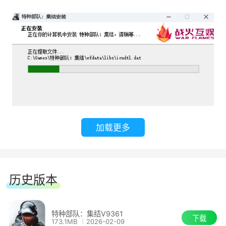
人位置，室内近战切FPS爆头锁喉，双倍战斗体验
——战场瞬息万变，你的视角，就是致胜先机。
5、700种装备·细节拟真至极
超700款尖端战术装备，从各国制式枪械到防
暴盾、无人机、机械犬、RPG，参数拟真还原!子弹
穿透率、护甲耐久度、改装配件效果——每一次换
加载更多
弹上膛，都是对战术理解的终极考验。
历史版本
特种部队：集结V9361
下载
173.1MB
2026-02-09