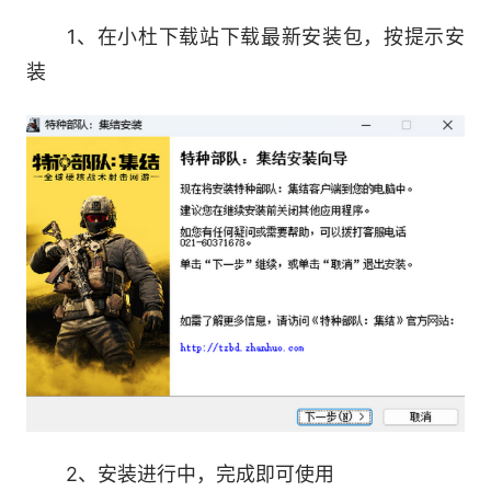
点、抓捕目标等高风险任务，感受沉浸式反恐作
1、在小杜下载站下载最新安装包，按提示安
战。
装
3、多维战场·硬核对决无界
PVE反恐攻坚、经典PVP对抗、独创PVPVE混
合战场!无论是拆弹/护送的限时博弈，还是4v4据
点争夺的寸土必争，更支持与AI部队协同推进——
你的战术指令，决定小队是成为“尖刀”还是“盾
牌”。
4、双重视角·自由应变制敌
FPS精准瞄准“枪手视角”+TPS全局观察“指挥
2、安装进行中，完成即可使用
官视角”，一键切换无卡顿!巷战绕后用TPS预判敌