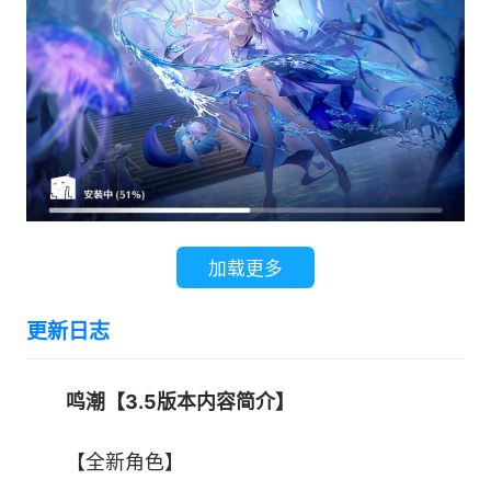
●5星共鸣者「穗穗」(冷凝 | 音感仪)
出身明庭的世家大小姐，昭明商会的年轻理事。以
水扇牵丝，以商道成锦，手中无刀剑，亦能织就人
间太平。
加载更多
战斗风格：【生存治疗】、【伤害加深】、【霜
更新日志
渐】
鸣潮【3.5版本内容简介】
可通过[斟雨祝荷风]角色活动唤取获得。
【全新角色】