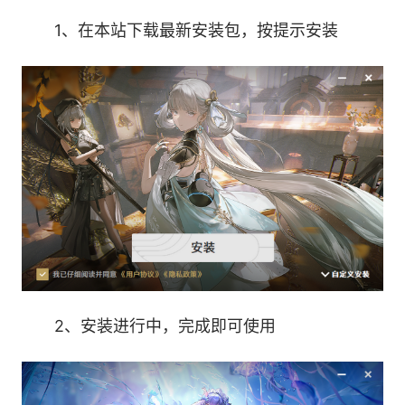
明庭出身的音乐世家二小姐，温柔坚强、纯粹浪
1、在本站下载最新安装包，按提示安装
漫，仗剑行义。能与流息沟通的“祀声之人”。原今
州夜归踏白，现暂代玄方城后玄骑使。清风骀荡，
侠思飞扬，此身、此剑皆为守护。
战斗风格：【主力输出】、【重击伤害】、【虚
湮】、【牵引】
可通过[牵翎祈万声]角色活动唤取获得。
2、安装进行中，完成即可使用