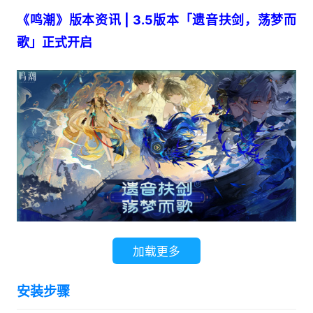
《鸣潮》版本资讯 | 3.5版本「遗音扶剑，荡梦而
歌」正式开启
加载更多
1、全新角色
安装步骤
●5星共鸣者「秧秧・玄翎」(湮灭 | 迅刀)