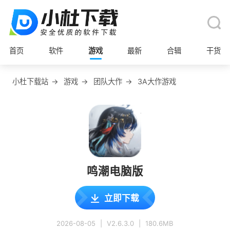
首页
软件
游戏
最新
合辑
干货
小杜下载站
→
游戏
→
团队大作
→
3A大作游戏
鸣潮电脑版
立即下载
2026-08-05
|
V2.6.3.0
|
180.6MB