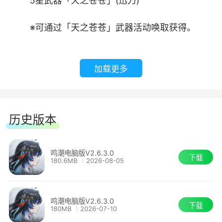
5星武器「天之苍苍」(迅刀)
可通过「天之苍苍」武器活动唤取获得。
※可通过「天之苍苍」武器活动唤取获得。
5星武器「栖霞饮露」(音感仪)
加载更多
※可通过「栖霞饮露」武器活动唤取获得。
【全新地区】
历史版本
「梦州・玄方地界」
鸣潮电脑版V2.6.3.0
3、全新地区
下载
180.6MB
2026-08-05
该地区包含区域：「玄方城」、「玄幽东
岳」、「方擎西峰」、「落渊南丘」
「梦州・玄方地界」
鸣潮电脑版V2.6.3.0
下载
※跟随【潮汐任务】第四章・第一幕「山雨欲
180MB
2026-07-10
该地区包含区域：「玄方城」、「玄幽东岳」、