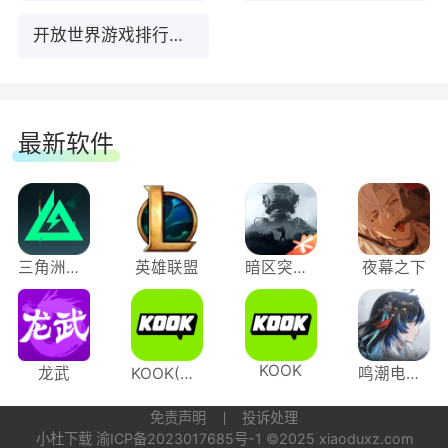
展示效果，新增动态呼吸表现
生的人影……他携着一段跨越百年的情怨，第一次
开放世界游戏排行榜TOP10下载
踏上这片陌生的故土……
优化调整【剧情自动播放】功能
✦开放时间：3.5版本更新后永久开放
优化调整【索拉指南】系统功能
最新软件
[悲鸣行动：无音危机]战斗活动
【其他优化】
为了应对索拉里斯未来将面对的重要危机，黑海岸
优化调整「漂泊者」模型表现
和深空联合共同举行了一场全新的模拟演习。在约
三角洲行动
英雄联盟
暗区突围：无限
夜幕之下
兰的邀请下，你和同伴们决定参与这场演习，在数
PC端新增资源压缩技术运用，可减少一定存
据模拟的末世中为生存而战。
储空间占用
KOOK
龙武
KOOK(原开黑啦)
鸣潮电脑版
✦活动时间：2026年7月11日10:00 ~ 2026年8月
PC端新增【XeSS 3】插帧技术支持
19日11:59(服务器时间)
免责声明
投诉处理
移动端优化调整【资源清理】功能
小杜下载
渝ICP备2023017685号-1
©2025 xiaoduxz.com