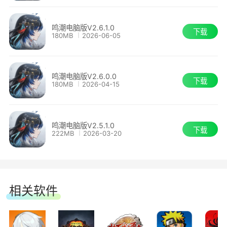
来风满楼」的任务指引即可前往。
「方擎西峰」、「落渊南丘」
鸣潮电脑版V2.6.1.0
【全新声骸】
下载
玄方地界位于今州与梦州交界之地，其中坐落的玄
180MB
2026-06-05
方城是一座闻名诸州的机关之城。
「万囮牢・朽躯」、「千傀重楼」、「霁息兽
尊」、「封庭械囿」、「心傀・喜」、「心傀・
鸣潮电脑版V2.6.0.0
昔年，为分流并收容来自北落野的大量残象，玄方
下载
180MB
2026-04-15
怒」、「心傀・忧」、「心傀・思」、「心傀・
地界担起了重任。而时至今日，仍有不少当年残象
悲」、「心傀・恐」、「霁息兽尊・身」、「霁息
被关押于咎笼内，未曾绝灭。
兽尊・首」、「融躯战士」、「不熄猎手」、「瓷
鸣潮电脑版V2.5.1.0
下载
222MB
2026-03-20
跟随【潮汐任务】第四章・第一幕「山雨欲来风满
庭候」、「石庭候」、「金庭候」
楼」的任务指引即可前往。
新增【合鸣套装】：「冥途夜行之灯」(5件
套)、「清邪荡煞之心」(5件套)、「羽落空尘之
相关软件
歌」(5件套)