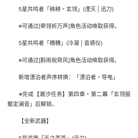
5星共鸣者「秧秧・玄翎」(湮灭 | 迅刀)
※可通过[牵翎祈万声]角色活动唤取获得。
5星共鸣者「穗穗」(冷凝 | 音感仪)
※可通过[斟雨祝荷风]角色活动唤取获得。
2、全新武器
新增漂泊者声序转换：「漂泊者・导电」
●5星武器「天之苍苍」(迅刀)
※完成【潮汐任务】第四章・第二幕「玄翎振
壑定澜音」后解锁。
流风铸刃，苍天为鞘，剑锋既出，万籁俱寂。
【全新武器】
永不褪色的那抹青蓝，是她的决意、誓言与理想。