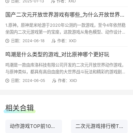
日期：2025-01-13
作者：XXD
【危行任务】「紧急事件：核心危机」
[此隙玄方]区域探索活动
国产二次元开放世界游戏有哪些_为什么开放世界题材受欢迎
【危行任务】「危构悬天问丹心」
1.原神。原神是米哈游于2020年公测的一款游戏，至今4年依然稳
玄方城的每一块碎片都如见证者，记录了这座城每
坐国内二次元游戏第一的宝座，这款游戏从角色模型、动作设计到
【危行任务】「雾锁机伶」
一次最细小的崩塌，见证了这座城如何庄严地向毁
画面展示、剧情设计都堪称完美，尤其是开...
日期：2024-06-18
作者：XXD
灭迈进。
【系统优化】
鸣潮是什么类型的游戏_对比原神哪个更好玩
收集这些碎片，拼凑出玄方城过去、现在与未来的
鸣潮是一款由库洛科技有限公司开发的二次元开放世界动作游戏，
新增【先行体验】功能，将整合过往的剧情先
与原神类似，都具有高自由度的大世界战斗玩法和精彩的游戏剧
图景吧。
行体验功能，并新增「前往梦州」
情。玩家在游戏中扮演经过漫长岁月沉睡后苏醒的漂...
日期：2024-06-05
作者：XXD
✦活动时间：3.5版本更新后 ~ 2026年8月19日
新增【共鸣者语音自定义】功能
03:59(服务器时间)
相关合辑
新增【拟合】功能
[不改旧时影]留影收集活动
动作游戏TOP前10名下载
二次元游戏排行榜TOP10下载
优化调整【声骸图鉴】、【千般强敌】的图鉴
玄方地界的危机暂时解除，衔翎村中出现了一道陌