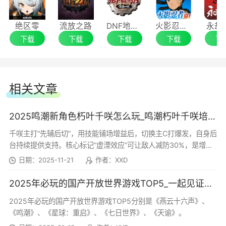
新增【无音区】：「方擎西峰无音区」、「玄
幽东岳无音区」
绝区零
流放之路
DNF地下城与勇士
火影忍者OL
永劫
下载
下载
下载
下载
下
新增【残象聚落】：「落渊南丘残象聚落」
【全新剧情】
4、全新声骸
相关文章
【潮汐任务】第四章・第一幕「山雨欲来风满
「万囮牢・朽躯」、「千傀重楼」、「霁息兽
2025鸣潮新角色朽叶千咲怎么玩_鸣潮朽叶千咲培养教学攻略
楼」
尊」、「封庭械囿」、「心傀・喜」、「心傀・
千咲主打“先辅后切”，用技能铺场增益后，切换主C打爆发，自身后
怒」、「心傀・忧」、「心傀・思」、「心傀・
【潮汐任务】第四章・第二幕「玄翎振壑定澜
台持续提供支持。核心标记“虚湮效应”可让敌人减防30%，是增伤
悲」、「心傀・恐」、「霁息兽尊・身」、「霁息
关键。
音」
日期：2025-11-21
作者：XXD
兽尊・首」、「融躯战士」、「不熄猎手」、「瓷
2025年必玩的国产开放世界游戏TOP5_一起见证国产游戏崛起时刻
【潮汐任务】第四章・幕间「灵籁之契冥相
庭候」、「石庭候」、「金庭候」
2025年必玩的国产开放世界游戏TOP5分别是《燕云十六声》、
因」
《鸣潮》、《星球：重启》、《七日世界》、《天谕》。
5、版本活动