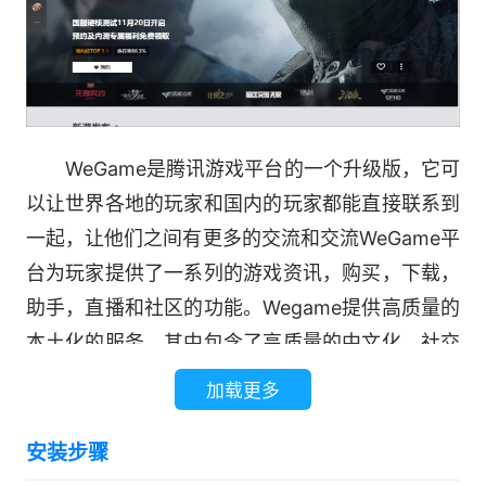
WeGame是腾讯游戏平台的一个升级版，它可
以让世界各地的玩家和国内的玩家都能直接联系到
一起，让他们之间有更多的交流和交流WeGame平
台为玩家提供了一系列的游戏资讯，购买，下载，
助手，直播和社区的功能。Wegame提供高质量的
本土化的服务，其中包含了高质量的中文化，社交
互动，和更稳定的、快速的国服。WeGame平台将
加载更多
会挖掘出大量的游戏内容，丰富的玩法，同时也会
考虑到玩家的欣赏能力。
安装步骤