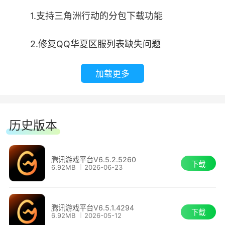
1.全新游戏商城
1.支持三角洲行动的分包下载功能
带你发现更大的游戏世界
2.修复QQ华夏区服列表缺失问题
2.游戏内容 一网打尽
3.优化精彩时刻能力
加载更多
腾讯游戏平台为你提供专业、全面、有趣的游
腾讯游戏平台 6.0.3.6120
戏资讯
历史版本
1.修复已知BUG
3.全方位的玩家夫妇
2.设计体验优化
最最懂你的游戏伙伴
腾讯游戏平台V6.5.2.5260
下载
6.92MB
2026-06-23
4.更贴心的开发者服务
腾讯游戏平台V6.5.1.4294
致力于提供全方位的运营服务于强大的技术支
下载
6.92MB
2026-05-12