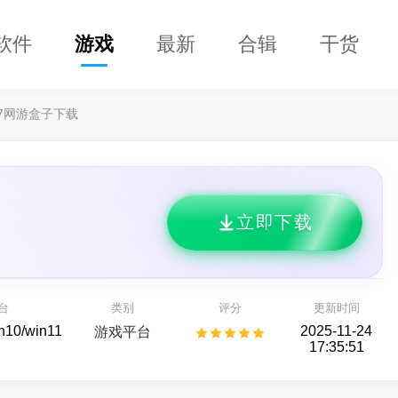
软件
游戏
最新
合辑
干货
37网游盒子下载
立即下载
96传奇盒子
失控进化
玩法版本应有尽有
Rust正版玩法授权的硬核生存对抗游戏
台
类别
评分
更新时间
游戏平台
射击游戏
in10/win11
2025-11-24
游戏平台
17:35:51