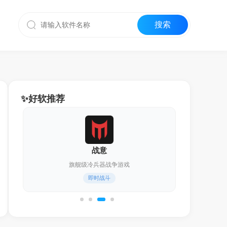
✨好软推荐
战意
旗舰级冷兵器战争游戏
即时战斗