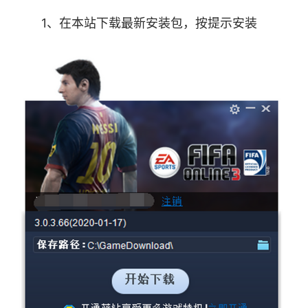
的全新玩法，经理人模式为玩家带来了新的游戏角
1、在本站下载最新安装包，按提示安装
度。在经理人模式中，您不需亲自操作比赛，您只
需完成排兵布阵，并在比赛中选择各种进攻及防守
策略，即可完成比赛。
经理人模式是个相对轻松的玩法，相比传统的
操作对抗，布阵与临场调度将成为经理人模式的精
髓!
软件特色
战队系统
玩家可以在“社交”选项中创建战队(球队)，并
且招募队员。这里招募的是教练(即玩家)而非球