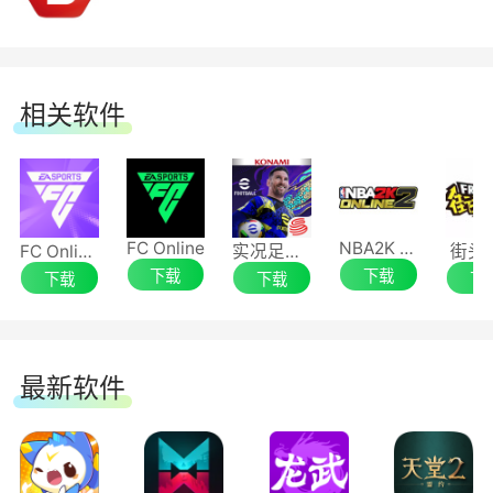
在《FIFA online 3》中特别推出了裁判模式，
玩家可以扮演裁判角色执法好友之间的友谊比赛。
相关软件
球员成长
每名球员都拥有初始数值，包括进攻、防守、
盘带、射门、速度等各30多个方面，通过比赛和训
FC Online
NBA2K online2
FC Online足球在线4
实况足球Online
街头
下载
下载
下载
下载
下
练可以逐步提升球员的数值属性。
球员强化
最新软件
球员除了成长以外，也可以进行强化。强化的
球员可以拥有更多的数值。