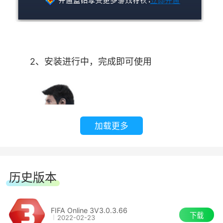
员。战队系统提供了战队匹配赛，可以带领队员与
其他战队进行对战。此外，战队系统还提供了战队
奖励、升级、公告、扩员等操作。
2、安装进行中，完成即可使用
转会市场
玩家可以在转会市场中使用EP(金币)购买、出
售部分球员，以提升球队实力。转会市场中售价均
有最高和最低限制。
加载更多
特殊视角
历史版本
游戏提供了远距、近距、球员、转播、底线等
多种视角，满足玩家的操作习惯和游戏需要。
FIFA Online 3V3.0.3.66
下载
2022-02-23
裁判模式