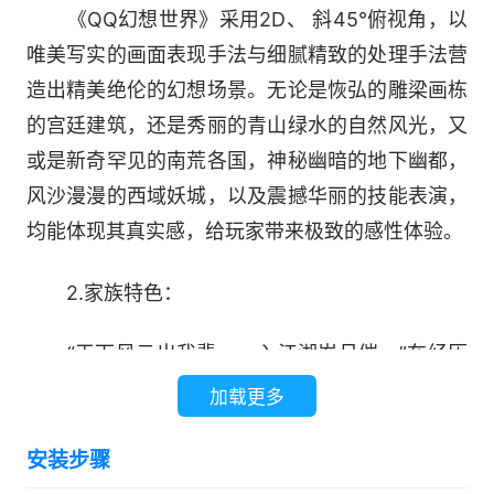
《QQ幻想世界》采用2D、 斜45°俯视角，以
唯美写实的画面表现手法与细腻精致的处理手法营
造出精美绝伦的幻想场景。无论是恢弘的雕梁画栋
的宫廷建筑，还是秀丽的青山绿水的自然风光，又
或是新奇罕见的南荒各国，神秘幽暗的地下幽都，
风沙漫漫的西域妖城，以及震撼华丽的技能表演，
均能体现其真实感，给玩家带来极致的感性体验。
2.家族特色：
“天下风云出我辈，一入江湖岁月催。”在经历
了最初的江湖历练，练就了一套防身本领，拥有了
加载更多
一身精良装备后，接下来该做什么呢？与自己志趣
安装步骤
相投的朋友们一起，组建自己的家族，共同进退，