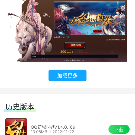
心，往东穿过海中半岛可直达东海之域，往西可达
到西域，西南盆地为到丰都府，幽灵族盘踞在此
地，在地下创造自己的幽灵王国，丰都府直驱向
南，到南荒境，异人族生存的海外异国以海岛的形
式分散在海洋之上。
4.成长追求：
无论是角色本身，还是装备、技能、宠物、声
加载更多
望、称号，在幻想世界中都有丰富的成长路线，引
导玩家进行多样化的追求。更有独特的战斗力评
价，全面概括每一名玩家的综合实力。高端玩家将
历史版本
在游戏中享受到至尊的成就感。
QQ幻想世界V1.4.0.169
下载
13.08MB
2022-11-22