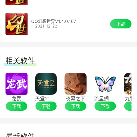
QQ幻想世界V1.4.0.107
下载
2021-12-22
相关软件
龙武
天堂2：盟约
夜幕之下
流星蝴蝶剑
九牧
下载
下载
下载
下载
下
最新软件