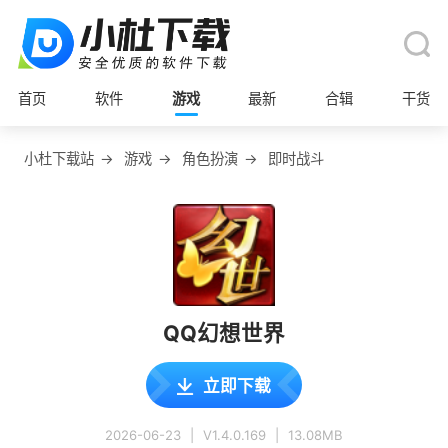
首页
软件
游戏
最新
合辑
干货
小杜下载站
→
游戏
→
角色扮演
→
即时战斗
QQ幻想世界
立即下载
2026-06-23
|
V1.4.0.169
|
13.08MB