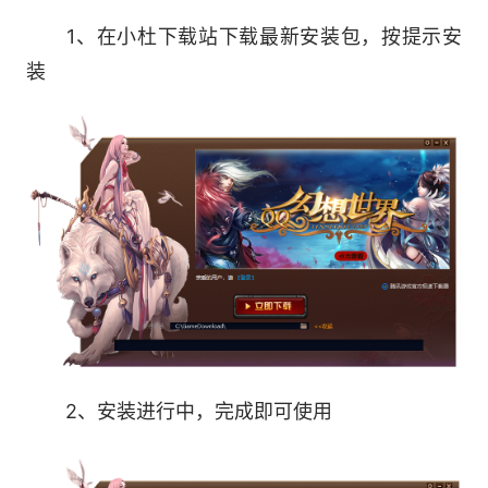
同仇敌忾。还可以通过各种声望排名，将自己的家
族发扬光大，纵横江湖。兴旺的家族可以提升家族
1、在小杜下载站下载最新安装包，按提示安
等级和技能档次，家族成员可以学习到更加强大的
装
家族技能。家族活动更有丰富的经验等待大家，
“家族聚餐”快乐猜拳，“家族祈福”欢聚一堂，“捍卫
家族”奋勇杀敌。此外，还有丰厚的家族金券和工
资可以领取。
3.世界观：
在重新开启的恢宏幻想画卷中，玩家的冒险足
迹将遍及中原、南荒、冥地、西域、东海五大神秘
区域，领略不一样的神话传说、风土人情。
2、安装进行中，完成即可使用
在太阳能照到的地方，以人族居住地中原为中