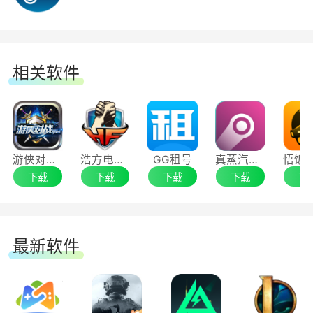
的到来，并成为推动这个进程的一份子。
多种语言：
相关软件
创建全球性的社区对我们至关重要，因此我们
的客户端现已支持28中语言，而且还会支持更多语
言。
游侠对战平台
浩方电竞平台
GG租号
真蒸汽平台
下载
下载
下载
下载
下
轻松购买：
4.steam安装成功
我们的商店支持100多种支付方式及35种货
币，让您自由选择如何付款。
最新软件
支持控制器：