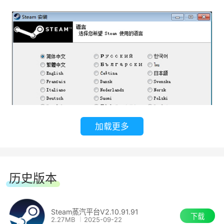
一键将您的游戏过程实况直播，并将游戏与好
友或社区其他成员分享。
蒸汽平台创意工厂：
创建、探索、下载玩家近1.000款支持的游戏
所制作的模组与饰品。
支持移动设备：
加载更多
您可以使用蒸汽平台移动应用，在iOS或安卓
设备上随时访问蒸汽平台。
3.单击【浏览】自定义安装文件位置，单击
历史版本
【安装】
抢先体验游戏：
Steam蒸汽平台V2.10.91.91
下载
2.27MB
2025-09-22
探索、体验、并参与游戏发展，率先目睹未来