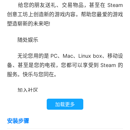
给您的朋友送礼、交易物品，甚至在 Steam
创意工坊上创造新的游戏内容。帮助您最爱的游戏
塑造崭新的未来吧!
随处娱乐
无论您用的是 PC、Mac、Linux box、移动设
备、甚至是您的电视，您都可以享受到 Steam 的
服务。快乐与您同在。
加入社区
加载更多
会见新玩家，加入游戏组，建立俱乐部，在游
戏中畅谈，还有更多!和超过一亿名潜在的好友(也
安装步骤
许是敌人)，享受无穷的乐趣!