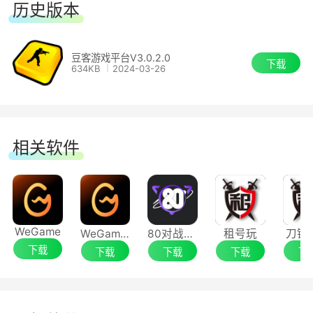
历史版本
3、特色斗地主，让你惊喜不断
豆客游戏平台V3.0.2.0
边游戏边抢水果，凭水果即可兑换各种潮流实
下载
634KB
2024-03-26
物大奖。
4、首创自建游戏房间，我的游戏我作主
相关软件
轻松申请自己的游戏房间，叫上朋友一起来玩
玩，甭说多有面子了。
WeGame
WeGame最新版
80对战平台
租号玩
刀锋
下载
下载
下载
下载
下