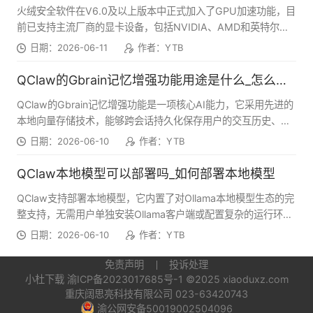
火绒安全软件在V6.0及以上版本中正式加入了GPU加速功能，目
前已支持主流厂商的显卡设备，包括NVIDIA、AMD和英特尔的
集成显卡与独立显卡。该功能主要应用于病毒查杀场景，通过利
日期：2026-06-11
作者：YTB
用显卡的并行计算能力来提升扫描速度，特别是在处理大量文件
和复杂病毒样本时效果更为显著。
QClaw的Gbrain记忆增强功能用途是什么_怎么打开记忆增强
QClaw的Gbrain记忆增强功能是一项核心AI能力，它采用先进的
本地向量存储技术，能够跨会话持久化保存用户的交互历史、知
识偏好和上下文信息。不同于传统AI仅能记住单轮或少数几轮对
日期：2026-06-10
作者：YTB
话的局限，Gbrain可以深度理解并长期记忆用户讨论过的复杂主
题、项目细节和个人习惯，在后续交互中自动调用相关记忆内
QClaw本地模型可以部署吗_如何部署本地模型
容，提供更连贯、更个性化且更具针对性的回答，显著提升用户
QClaw支持部署本地模型，它内置了对Ollama本地模型生态的完
与AI协作的效率和体验。
整支持，无需用户单独安装Ollama客户端或配置复杂的运行环
境，能够直接在软件内部完成本地模型的下载、加载和运行，帮
日期：2026-06-10
作者：YTB
助用户实现离线使用AI的需求，同时有效保护个人数据隐私。
免责声明
投诉处理
小杜下载
渝ICP备2023017685号-1
©2025 xiaoduxz.com
重庆阔思亮科技有限公司 023-63420743
渝公网安备50019002504096