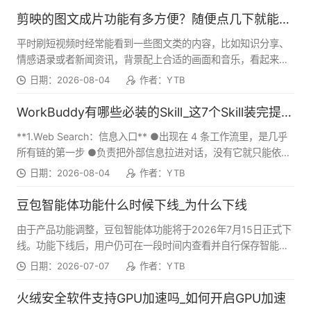
剪映的图文成片功能有多方便？随便点几下就能出大片！
平时刷短视频时经常能看到一些图文类的内容，比如知识分享、
情感语录或者新闻资讯，背景配上合适的画面和音乐，看起来制
作精良。以前要做这类视频，得自己找素材、写脚本、配音乐、
日期：2026-08-04
作者：YTB
加字幕，流程相当繁琐。最近在用剪映电脑版时，注意到它的图
文成片功能已经相当完善，只需要输入一段文字，软件就能自动
WorkBuddy有哪些必装的Skill_这7个Skill装完提升真的很大！
匹配画面、配音和字幕，几分钟就能生成一条完整的视频。对于
**1.Web Search：信息入口** ●出现在 4 条工作流里，是几乎
需要批量生产内容的自媒体人来说，这个功能确实很有价值。下
所有链的第一步 ●负责把外部信息拉进对话，没有它就只能依赖
面详细说说剪映电脑版图文成片功能的使用感受。
模型训练数据，信息可能滞后半年以上 ●配合 Agent Browser
日期：2026-08-04
作者：YTB
使用效果最好：搜索找到链接，浏览器打开拿不到的内容
豆包智能体功能什么时候下线_为什么下线
由于产品功能调整，豆包智能体功能将于2026年7月15日正式下
线。功能下线后，用户仍可在一段时间内查看并自行保存智能体
信息及历史对话数据；2026年10月15日后，豆包将根据《隐私
日期：2026-07-07
作者：YTB
政策》对智能体相关数据进行处理，后续将无法在豆包内查看或
恢复相关内容，如有重要内容建议通过截图或分享导出文本的方
火绒安全软件支持GPU加速吗_如何开启GPU加速
式提前完成备份。