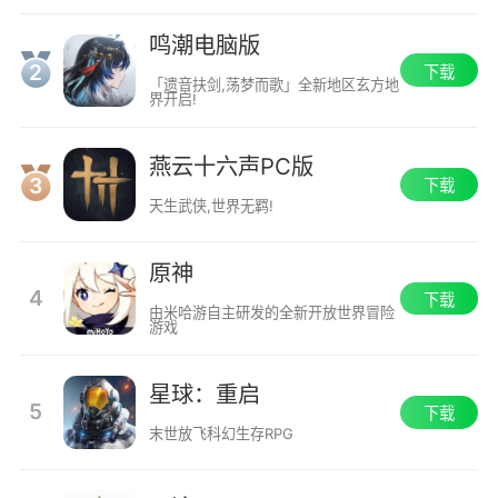
鸣潮电脑版
2
下载
「遗音扶剑,荡梦而歌」全新地区玄方地
界开启!
燕云十六声PC版
3
下载
天生武侠,世界无羁!
原神
4
下载
由米哈游自主研发的全新开放世界冒险
游戏
星球：重启
5
下载
末世放飞科幻生存RPG