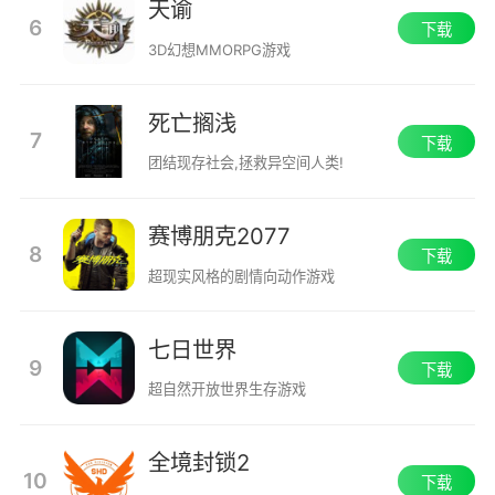
天谕
6
下载
3D幻想MMORPG游戏
死亡搁浅
7
下载
团结现存社会,拯救异空间人类!
赛博朋克2077
8
下载
超现实风格的剧情向动作游戏
七日世界
9
下载
超自然开放世界生存游戏
全境封锁2
10
下载