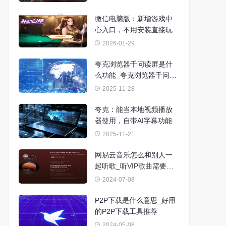
微信电脑版：新增游戏中
心入口，不用安装直接玩
2026-01-29
夸克浏览器千问读屏是什
么功能_夸克浏览器千问读
屏使用方法
2025-11-28
夸克：能当本地视频播放
器使用，自带AI字幕功能
2025-11-21
网易云音乐怎么和别人一
起听歌_听VIP歌曲需要双
方都是会员吗
2024-07-08
P2P下载是什么意思_好用
的P2P下载工具推荐
2024-05-08