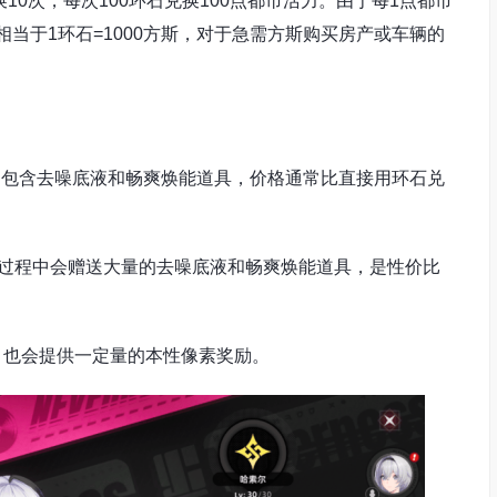
0次，每次100环石兑换100点都市活力。由于每1点都市
相当于1环石=1000方斯，对于急需方斯购买房产或车辆的
，包含去噪底液和畅爽焕能道具，价格通常比直接用环石兑
升级过程中会赠送大量的去噪底液和畅爽焕能道具，是性价比
，也会提供一定量的本性像素奖励。