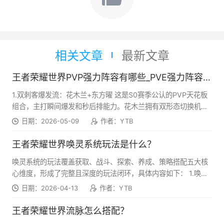
相关文章
最新文章
王者荣耀世界PVP强力阵容有哪些_PVE强力阵容推荐
1.双刺客爆发流：花木兰+东方曜 这是S0赛季公认的PVP天花板
组合，主打瞬间爆发和秒后排能力。花木兰拥有双形态切换机
制，轻剑形态灵活打连招并叠加印记，重剑形态提供高额伤害和
日期：2026-05-09
作者：YTB
霸体控制。东方曜则以飘逸的技能连招和近战爆发见长，能够快
速切入敌方后排。实战中先由东方曜利用位移技能贴近敌人并打
王者荣耀世界唤灵系统玩法是什么？
浮空控制，随后切换花木兰开启重剑形态进行收割，一套连招即
唤灵系统的玩法覆盖获取、战斗、探索、养成、策略搭配五大核
可带走敌方脆皮输出。这套组合操作上限极高，适合有一定操作
心维度，形成了完整且深度的玩法闭环，具体内容如下： 1.唤灵
基础的玩家，在1V1和4V4模式中都有出色表现。 2.控制续航
获取与定位分类玩法 唤灵的获取完全依托游戏内的免费玩法，玩
流：王昭君+冷春 这套阵容兼具控制、护盾、回血和爆发能力，
日期：2026-04-13
作者：YTB
家可通过主线支线任务推进、大世界探索共鸣、秘境首领挑战、
容错率极高。王昭君的每个技能都可以叠加层数，层数越高技能
限时活动奖励等多种途径解锁各类唤灵。目前游戏内的唤灵拥有
效果越强，一技能提供高额伤害，二技能有稳定的冰冻控制，三
王者荣耀世界流脉怎么搭配？
清晰的定位划分，涵盖强攻输出、控场限制、护盾防御、治疗续
技能能获得厚护盾。冷春则是PVP中顶级的回血角色，拥有患者