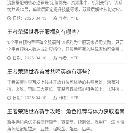
流脉搭配的核心逻辑是“定位优先、资源集中、机制先行”，该系
航、增伤减抗五大方向，不同唤灵拥有专属的背景设定与技能机
和罗刹两种形态，患者形态负责治疗和续航，罗刹形态则能打出
统共设10层，单数层固定提升技能等级，双数层解锁技能对应的
制，从萌系的梦奇、机关造物鲁班六号，到王者玩家熟知的猩红
高额爆发伤害，血量越低伤害越高。实战中先由王昭君套上护盾
被动强化效果，部分层级会出现二选一的分支节点，是流脉搭配
神兽、蔚蓝神兽，再到具备特殊战术价值的元歌傀儡，每只唤灵
日期：2026-04-13
作者：YTB
并叠加控制层数，随后切换冷春进入罗刹形态进行输出，二技能
的核心操作区。以下是从通用原则到分定位方案的全维度搭配指
都有不可替代的适配场景。 2.核心战斗协同玩法 战斗协同是唤灵
可以闪避敌方技能并触发时停效果，创造绝佳的反击窗口。
南。 1.核心搭配通用原则 这是所有英雄流脉搭配都必须遵守的底
系统的核心玩法，也是其区别于传统宠物系统的核心特征。唤灵
王者荣耀世界开服福利有哪些？
层规则，也是新手避坑的关键。 ●定位优先原则：先明确英雄在
拥有独立的技能树与被动特效，战斗中可自主释放专属技能，无
1.全平台预约里程碑全服福利 该福利为全服玩家通用奖励，只要
阵容中的核心定位（主C/副C/坦克/辅助），所有分支节点选择都
需玩家持续操控，同时能与玩家操控的英雄技能形成元素联动、
全平台预约人数达成对应档位，开服后所有入驻玩家均可免费领
围绕核心定位强化，杜绝“半输出半辅助”的分散加点。比如主C优
连招配合与战术互补。比如猩红神兽可释放范围伤害并为玩家附
取，无任何附加条件： ●基础预约档：专属预约限定头像框、预
先选择伤害、暴击、技能倍率相关节点，坦克优先锁定生命值、
日期：2026-04-10
作者：YTB
加狂暴增伤效果，梦奇能生成护盾抵挡伤害并在护盾破碎时造成
约纪念名片、新手养成资源包（含角色经验道具、基础装备强化
格挡、减伤、嘲讽相关节点，避免两头不沾的无效养成。 ●资源
范围反击，元歌傀儡可对敌人施加减益效果、提升玩家造成的流
素材） ●进阶预约档：限定唤灵券*10、大世界探索专属补给包
集中原则：流脉8阶后需要周本限量产出的稀有材料，公测阶段
王者荣耀世界首发共鸣英雄有哪些？
技伤害，蔚蓝神兽可同时补足法术输出与团队护盾。
（含便携传送道具、耐力恢复药剂、秘境挑战门票）、预约专属
必须锁定“1个主C+1个副C/辅助”的双英雄阵容，且两个英雄必须
王者荣耀世界首发上线共开放11位可体验的共鸣英雄，涵盖对
配饰 满额预约档：首发限定史诗级角色时装、唤灵券*20、全服
分属芳春素流、霹雳惊流两大不同材料体系，避免材料冲突卡养
抗、强攻、辅助三大定位，完整阵容及核心特色如下： 1.对抗类
限定纪念称号、稀有坐骑外观 2.开服七日登录专属福利 开服后，
成进度。其中芳春素流对应英雄：元流之子、曜、伽罗、蒙犽、
共鸣 ●铠：S0赛季首发可免费获取的对抗位英雄，核心特色为经
玩家每日登录游戏即可领取对应奖励，连续登录7天可拿满全部奖
日期：2026-04-10
作者：YTB
花木兰、冷春。霹雳惊流对应英雄：铠、西施、王昭君、鲁班大
典魔铠变身机制，开启大招后可获得高额格挡、伤害加成与反击
励，是新手玩家最易获取的核心福利： ●第1天：大额金币补
师、孙膑。
能力，能扛能打，容错率极高，是新手开荒的优质前排选择。 ●
给、基础养成素材全套 ●第2天：唤灵券*10、大世界专属代步坐
王者荣耀世界新手攻略：角色推荐与体力获取指南
花木兰：保留了标志性的轻重剑双形态切换机制，轻剑形态灵活
骑 ●第3天：稀有角色突破材料、开服专属头像框 ●第4天：唤
新手选角色优先看操作简单、容错高、续航强、泛用广，这 4 位
拉扯、可叠加沉默效果，重剑形态拥有高额免伤与爆发伤害，擅
灵券*5、金币二次大额补给 ●第5天：限定武器外观、装备强化
角色适配度拉满：亚瑟、程咬金、妲己、后羿。
长直面敌人攻势、破势处决，具备极强的操作上限。 2.强攻类共
保底素材 ●第6天：唤灵券*10、高级角色养成资源包 ●第7天：