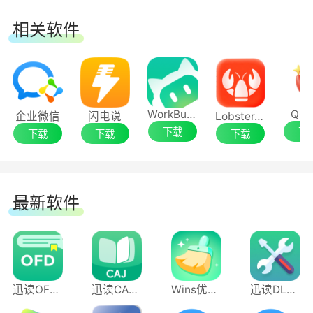
相关软件
WorkBuddy
QCl
企业微信
闪电说
LobsterAI 有道龙虾
下载
下
下载
下载
下载
最新软件
迅读OFD阅读转换器
迅读CAJ阅读转换器
Wins优化清理大师
迅读DLL修复工具