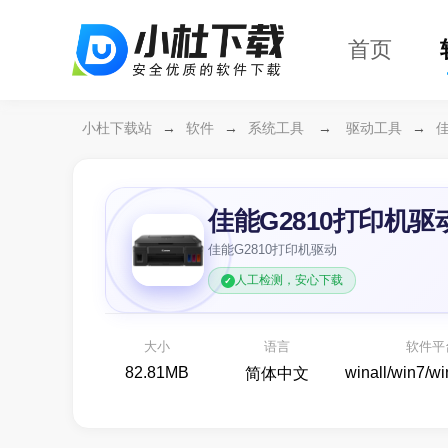
首页
小杜下载站
→
软件
→
系统工具
→
驱动工具
→
佳能G2810打印机驱
佳能G2810打印机驱动
人工检测，安心下载
万兴恢复
各种存储设
大小
语言
软件平
备份
82.81MB
winall/win7/w
简体中文