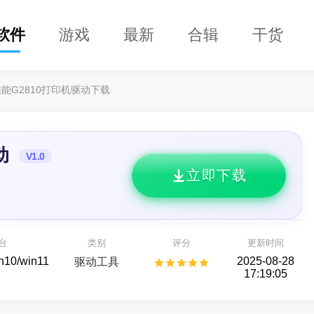
软件
游戏
最新
合辑
干货
佳能G2810打印机驱动下载
动
V1.0
立即下载
专家64位
DClaw
开箱即用的 AI 智能助手
备数据恢复
台
类别
评分
更新时间
AI助手
还原
in10/win11
2025-08-28
驱动工具
17:19:05