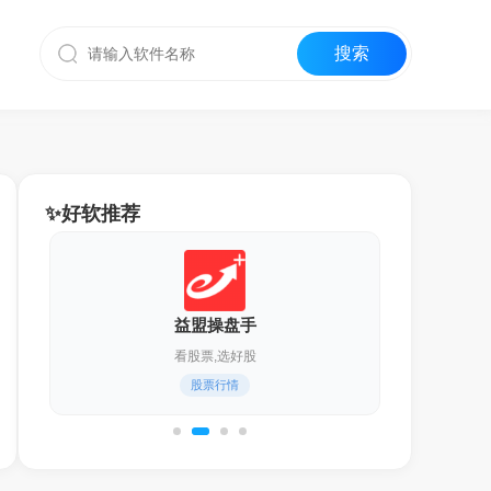
✨好软推荐
益盟操盘手
看股票,选好股
化
股票行情