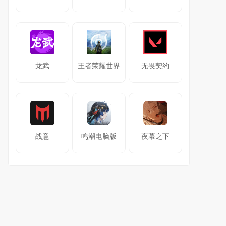
龙武
王者荣耀世界
无畏契约
战意
鸣潮电脑版
夜幕之下