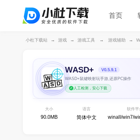
首页
小杜下载站
→
游戏
→
游戏工具
→
游戏辅助
→
W
WASD+
V0.5.9.1
WASD+鼠键映射玩手游,还原PC操作
人工检测，安心下载
夜幕之下
燥候BOSS,等你开砰！
各类
大小
语言
软件平
即时战斗
90.0MB
winall/win7/w
简体中文