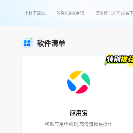
小杜下载站
→
软件&游戏合辑
→
模拟器TOP前10名
软件清单
应用宝
移动应用电脑玩,高清流畅易操作