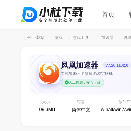
首页
小杜下载站
→
游戏
→
游戏工具
→
加速器
→
凤
凤凰加速器
V7.20.1102.0
专线加速/不卡顿掉线/稳定联机
人工检测，安心下载
夜幕之下
燥候BOSS,等你开砰！
各类
大小
语言
软件平
即时战斗
109.3MB
winall/win7/w
简体中文