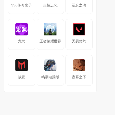
996传奇盒子
失控进化
遗忘之海
龙武
王者荣耀世界
无畏契约
战意
鸣潮电脑版
夜幕之下