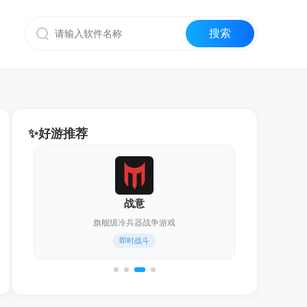
✨好游推荐
战意
旗舰级冷兵器战争游戏
燥
即时战斗