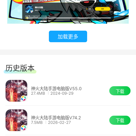
醉人，这里，远比你想象的真实。
【精细画质与超带感打击 带来极致体验】
加载更多
在强大的3D物理引擎渲染下，游戏中的战斗
场景，画质更加细腻，破坏特效和攻击特效也足以
深深的震撼玩家的心灵，这种强烈的视觉冲击也可
历史版本
以让玩家的每一场战斗更具有有观赏性和代入感。
神火大陆手游电脑版V55.0
下载
27.4MB
2024-09-29
神火大陆手游电脑版V74.2
下载
7.5MB
2026-02-27