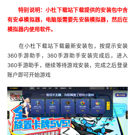
动，将各类高难度动作表现的栩栩如生。而在细节
特别说明：小杜下载站下载提供的安装包中含
方面，每种职业都为勇士提供了四种不同的预设模
有安卓模拟器，电脑版需要先安装模拟器，然后在
型，在此基础上，勇士可以对人物的外形和面容进
模拟器内使用软件。
行细致地调整与自定义，在轮廓、五官、头发及妆
容等多个大项，多个细节设置中，通过数值调节，
在小杜下载站下载最新安装包，按提示安装
来打造每个勇士真正的独一无二的角色，制作最符
360手游助手，360手游助手安装完成后，进入
合玩期待的虚拟形象。
360手游助手，继续等待游戏安装，完成之后登录
账户即可开始游戏
【实时天气系统 强化视觉美感】
游戏中引入了全新的实时天气系统，该系统在
移动端实现了端游级的天气变化和昼夜循环，季节
景别各有特色，在意境上增添了视觉美感的同时，
也增强了玩家在游戏中的沉浸感。会使玩家看到的
同一场景拥有不同表现，时而阳光明媚，时而晚风