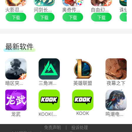
火影忍者手游电脑版
问剑长生手游电脑版
奥奇传说手游电脑版
自由幻想手游电脑版
下载
下载
下载
下载
下
最新软件
暗区突围：无限
三角洲行动
英雄联盟
夜幕之下
KOOK
龙武
KOOK(原开黑啦)
鸣潮电脑版
免责声明
投诉处理