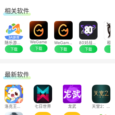
相关软件
WeGame
随乐游云游戏
WeGame最新版
80对战平台
租
下载
下载
下载
下载
下
最新软件
洛克王国：世界
七日世界
龙武
天堂2：盟约