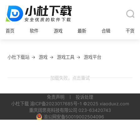
首页
软件
游戏
最新
合辑
干货
小杜下载站
→
游戏
→
游戏工具
→
游戏平台
加载失败，点击重试
免责声明
投诉处理
小杜下载
渝ICP备2023017685号-1
©2025 xiaoduxz.com
重庆阔思亮科技有限公司 023-63420743
渝公网安备50019002504096