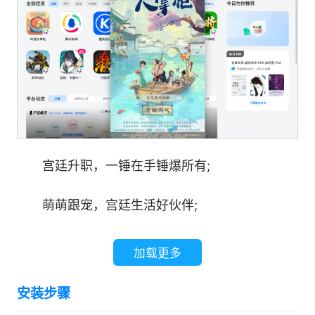
宫廷升职，一锤在手锤爆所有;
萌萌跟宠，宫廷生活好伙伴;
神秘奇兽，皇家苑囿奇兽现!
加载更多
1分钟上手，3分钟上头!开局小宫女，逆袭当
安装步骤
贵妃!