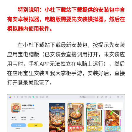
特别说明：小杜下载站下载提供的安装包中含
《叫我大掌柜》宫廷升职记新版本爆锤来袭，
有安卓模拟器，电脑版需要先安装模拟器，然后在
这次没有内卷没有焦虑，拒绝一切CPU!上位手册
模拟器内使用软件。
在手，锤爆阴谋诡计，锤飞奸人恶霸，整顿宫廷步
步高升。
在小杜下载站下载最新安装包，按提示先安装
应用宝电脑版（已安装会直接调用打开，未安装应
《叫我大掌柜》将带各位玩家重回宋朝 摇身一
用宝时，手机APP无法独立在电脑上运行），然后
变成为一名掌柜
在应用宝里安装叫我大掌柜手游，安装好后，直接
【经营店铺，体验掌柜乐趣】
打开登录就能玩了。
汴梁城中掌店铺 水墨卷里行商梦
在宋朝汴梁开一家店
慢慢扩展规模 收购店铺