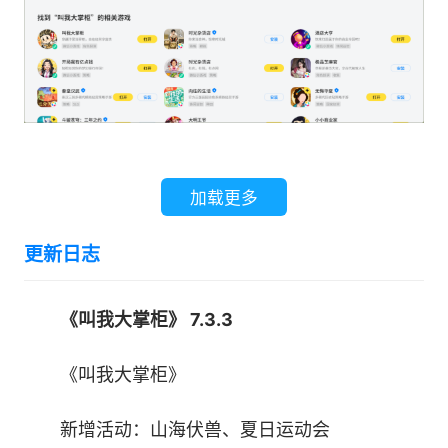
小小的一片城镇逐渐繁盛起来
【招募门客，寻求经营上的好帮手】
士农工商侠 各路好汉 齐聚汴梁 出谋划策 尽收
麾下
加载更多
他们各个身怀绝技 在不同的行业中发挥长
更新日志
处。
《叫我大掌柜》 7.3.3
想你的店铺经营更上一层楼?
《叫我大掌柜》
他们能助你一臂之力
新增活动：山海伏兽、夏日运动会