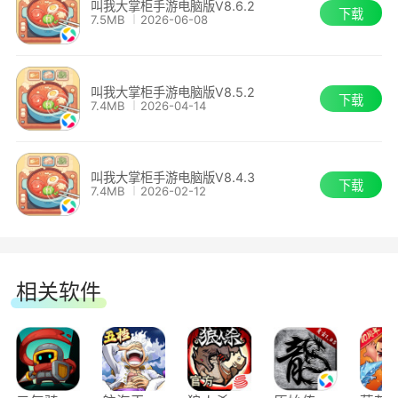
叫我大掌柜手游电脑版V8.6.2
下载
7.5MB
2026-06-08
《叫我大掌柜》
鳞次栉比的屋宇经营着各行各业：医馆、钱
荘、香店.....玩家可跟据自己的商业嗅觉和主线任
新增活动：山海伏兽、夏日运动会
务，解锁各个行业和商铺。招伙计，纳贤才，精心
叫我大掌柜手游电脑版V8.5.2
下载
7.4MB
2026-04-14
打理，让你的街区更繁荣。
新增夏日运动会系列时装和藏品
【各路门客，为你助威】
《宫廷升职记》
叫我大掌柜手游电脑版V8.4.3
下载
7.4MB
2026-02-12
各行各业的能人异士一同聚首在这汴梁的沃土
新增系统：宫廷心计、凤栖心计
之上。除了耳熟能详的小二、裁缝、郎中，还有搓
新增活动：琉璃阁、心计宝典
背工、剪纸人、蛊术师......他们来自不同的时代，
相关软件
个个身怀绝技，为你的经商之路出谋划策。
新增五款奥运主题主角形象
以及其他优化