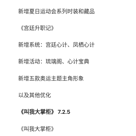
【经商贸易，探索不一样的城镇】
新增夏日运动会系列时装和藏品
整天呆在店里也会感觉无聊，
《宫廷升职记》
来 带上盘缠 骑上心爱的小毛驴 来到陌生的城
市
新增系统：宫廷心计、凤栖心计
与性格各异的商人进行一场不一样的经商贸易
新增活动：琉璃阁、心计宝典
超大地图等你来探索!
新增五款奥运主题主角形象
【城郊游历，偶遇各类随机事件】
以及其他优化
路过书院 遇见田诗人诗兴大发 并赠送上一本
《叫我大掌柜》 7.2.5
诗集
《叫我大掌柜》