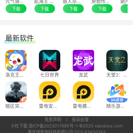
元气骑士前传手游电脑版
航海王 启航手游电脑版
狼人杀手游电脑版
原始传奇手游电脑版
《叫我大掌柜》 7.0.2
下载
下载
下载
下载
下
《叫我大掌柜》
最新软件
新增活动：山海伏兽、夏日运动会
新增夏日运动会系列时装和藏品
《宫廷升职记》
洛克王国：世界
七日世界
龙武
天堂2：盟约
新增系统：宫廷心计、凤栖心计
新增活动：琉璃阁、心计宝典
暗区突围：无限
雷电安卓模拟器
雷电模拟器
随乐游云游戏
免责声明
投诉处理
新增五款奥运主题主角形象
小杜下载
渝ICP备2023017685号-1
©2025 xiaoduxz.com
重庆阔思亮科技有限公司 023-63420743