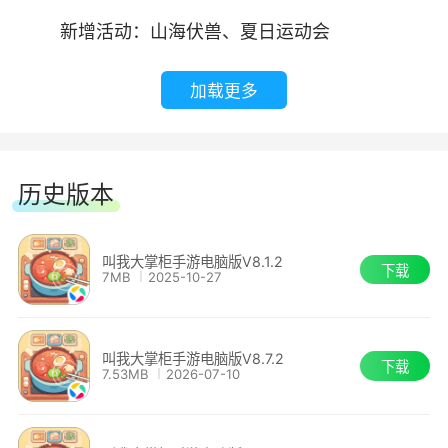
或是在转角不小心遇上一位姑娘
新增活动：山海伏兽、夏日运动会
姑娘回眸一笑 从此故事开始....
新增夏日运动会系列时装和藏品
加载更多
城郊之外 各类随机事件等着掌柜来体验
《宫廷升职记》
游戏特色：
历史版本
新增系统：宫廷心计、凤栖心计
【汴梁美景，待你欣赏】
新增活动：琉璃阁、心计宝典
叫我大掌柜手游电脑版V8.1.2
下载
7MB
2025-10-27
背景和建筑采用水墨风格描绘，画面中汴梁百
新增五款奥运主题主角形象
姓忙碌地操持着手中的工作，将古代市井气息原汁
原味地呈现给各位玩家，再现了“清明上河图”的韵
叫我大掌柜手游电脑版V8.7.2
以及其他优化
下载
味。
7.53MB
2026-07-10
《叫我大掌柜》 7.1.2
【琳琅店铺，等你打理】