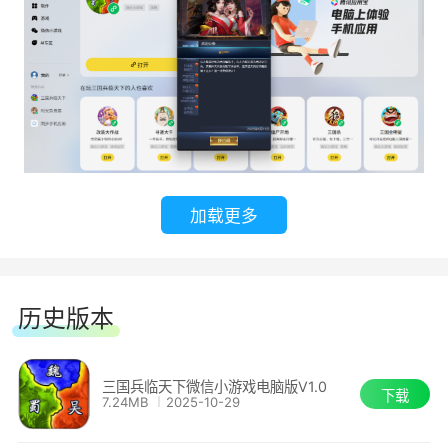
理部署部队，利用城池、关隘、栈道等地标设施展
开攻防博弈。夜战、突袭、火攻、水淹等战术手段
亦可根据战场环境灵活施展，使每一场战斗皆具有
不可复制的变化。
4.军政并重，掌控政务军心
作为一方诸侯，仅靠武力远远不够，稳定政
加载更多
权、治理城池同样是不可或缺的一环。城池建设系
统涵盖内政设施、兵营粮仓、科技研发等多个方
向，资源调度、民心维护、官员任命皆需细致安
历史版本
排。城池之间可进行贸易互通，也能布设防线形成
战略屏障。
三国兵临天下微信小游戏电脑版V1.0
下载
7.24MB
2025-10-29
同时设有“军心”系统，武将忠诚、士兵士气、