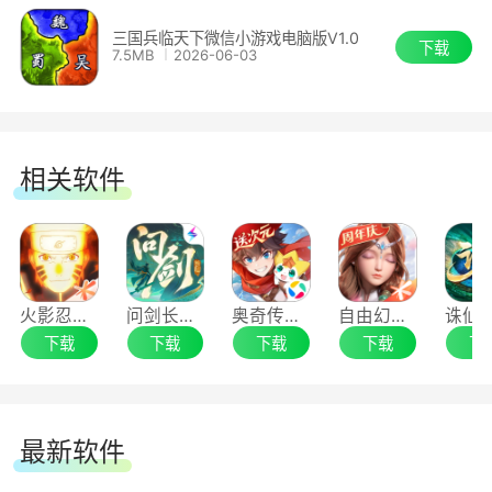
百姓满意度皆影响城市产出与战斗状态。通过巡
三国兵临天下微信小游戏电脑版V1.0
查、安民、宴请、诛叛等手段维护统治稳定，是治
下载
7.5MB
2026-06-03
理体系不可忽视的组成部分。
5.千人国战，攻城略地逐鹿中原
相关软件
全服同图国战系统，数十座州郡城池、百余个
战略据点构成完整三国大地图。玩家可联合军团成
员共同进军，一步步攻占周边据点，扩张势力版
图。城池争夺战为周期循环机制，每周开启一次，
火影忍者手游电脑版
问剑长生手游电脑版
奥奇传说手游电脑版
自由幻想手游电脑版
持续数日，期间允许各方交战、外交、反间等多维
下载
下载
下载
下载
下
行为。
大型战役如“官渡之战”“赤壁之战”等将不定期
最新软件
限时开启，参与其中可获得大量资源、名将碎片及