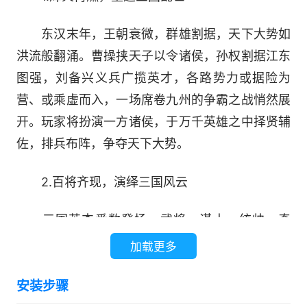
东汉末年，王朝衰微，群雄割据，天下大势如
洪流般翻涌。曹操挟天子以令诸侯，孙权割据江东
图强，刘备兴义兵广揽英才，各路势力或据险为
营、或乘虚而入，一场席卷九州的争霸之战悄然展
开。玩家将扮演一方诸侯，于万千英雄之中择贤辅
佐，排兵布阵，争夺天下大势。
2.百将齐现，演绎三国风云
三国英杰悉数登场，武将、谋士、统帅、奇
才，无一缺席。每一位将领均有独立的背景设定与
加载更多
专属技能，无论是“睥睨千军”的吕布，还是“空城一
安装步骤
计”的诸葛亮，都以独特机制融入战场。武将分为