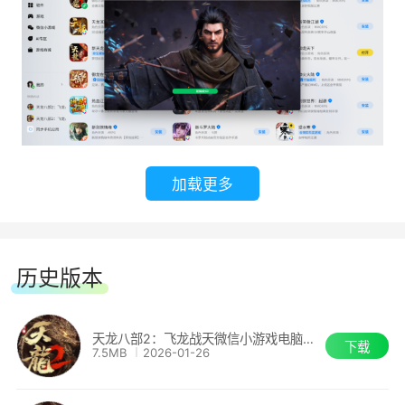
全新江湖热血再燃，故友新知共战江湖!诸多
江湖好礼已经备下，只等少侠收入囊中。
加载更多
历史版本
天龙八部2：飞龙战天微信小游戏电脑版V2.6.23
下载
7.5MB
2026-01-26