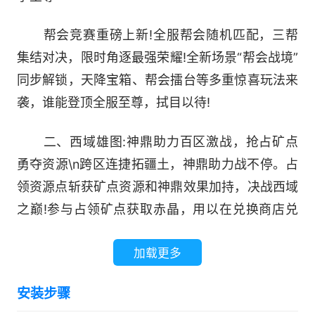
帮会竞赛重磅上新!全服帮会随机匹配，三帮
集结对决，限时角逐最强荣耀!全新场景“帮会战境”
同步解锁，天降宝箱、帮会擂台等多重惊喜玩法来
袭，谁能登顶全服至尊，拭目以待!
二、西域雄图:神鼎助力百区激战，抢占矿点
勇夺资源\n跨区连捷拓疆土，神鼎助力战不停。占
领资源点斩获矿点资源和神鼎效果加持，决战西域
之巅!参与占领矿点获取赤晶，用以在兑换商店兑
换稀有奖励，更有占领积分的周、赛季双重排行榜
加载更多
好礼，海量资源助你称霸沙疆!
安装步骤
三、神功系统:神功现世属性暴增，九重境界