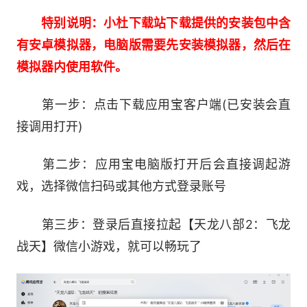
战力飞升
特别说明：小杜下载站下载提供的安装包中含
江湖中失传已久的绝世神功纷纷现世，领悟修
有安卓模拟器，电脑版需要先安装模拟器，然后在
炼神功大幅提升属性战力，融会更可获百分比加
模拟器内使用软件。
成，一朝神功大成，登顶武林之巅!
第一步：点击下载应用宝客户端(已安装会直
四、江湖掠影:AI摄影大赛，秀出你的别样江
接调用打开)
湖!
第二步：应用宝电脑版打开后会直接调起游
多维度智能评选，秀出你的江湖风采!全新江
戏，选择微信扫码或其他方式登录账号
湖摄影大赛“江湖惊影”精彩开赛，通过拍照功能记
录下你的惊艳瞬间吧!当少侠达到30级，即可将作
第三步：登录后直接拉起【天龙八部2：飞龙
品上传。活动结束后，将发放参赛奖励，即便少侠
战天】微信小游戏，就可以畅玩了
未进入排行榜，也能获得参与奖励!
五、兄弟同心:再战江湖 一声兄弟一生天龙!