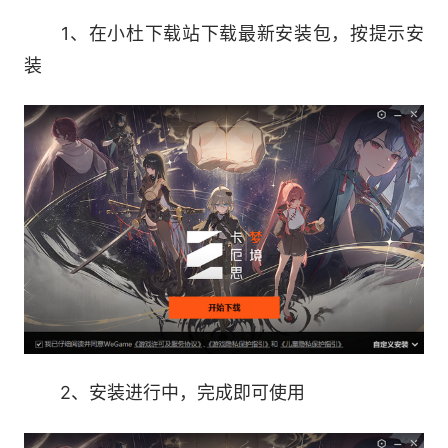
卡厄思之谜
1、在小杜下载站下载最新安装包，按提示安
装
3、国服最新计费测试，现已上线!
中文配音——全角色全剧情中文配音上线
体验优化——剧情与局内事件加速，部分玩法
“护肝”体验上线
2、安装进行中，完成即可使用