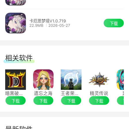
卡厄思梦境V1.0.719
下载
22.9MB
2026-05-27
相关软件
暗黑破坏神2重制版
遗忘之海
王者荣耀世界
精灵传说
异
下载
下载
下载
下载
下