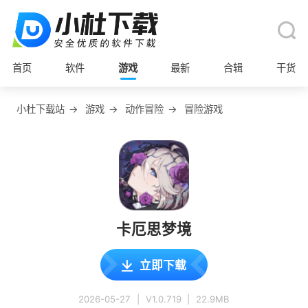
首页
软件
游戏
最新
合辑
干货
小杜下载站
→
游戏
→
动作冒险
→
冒险游戏
卡厄思梦境
立即下载
2026-05-27
|
V1.0.719
|
22.9MB