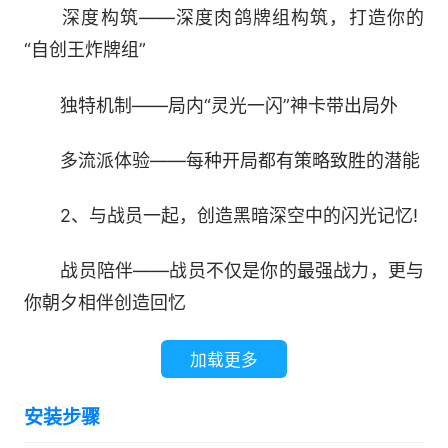
深度构筑——深度肉鸽牌组构筑，打造你的
“自创王炸牌组”
独特机制——局内“灵光一闪”神卡带出局外
多流派体验——每种开局都有策略致胜的潜能
2、与战员一起，创造黑暗深空中的闪光记忆!
战员陪伴——战员不仅是你的最强战力，更与
你朝夕相伴创造回忆
崩溃设定——拯救还是崩溃？你的决策改变战
加载更多
员命运
安装步骤
宇宙冒险——与战员一起，在暗黑深空中探索