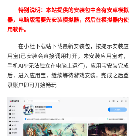
游戏深厚而又恢弘的世界。通过混合着叙事、微表
特别说明：本站提供的安装包中含有安卓模拟
情、真实动作演武的镜头技巧，再现令狐冲、东方
器，电脑版需要先安装模拟器，然后在模拟器内使
不败、任盈盈等经典侠客至情至性的形象，与不屈
用软件。
命运的决心和信仰。
在小杜下载站下载最新安装包，按提示安装应
3.高自由度分宗绝学战斗
用宝(已安装会直接调用打开，未安装应用宝时，
手机APP无法独立在电脑上运行)，应用宝安装完成
“独孤九剑”、“寒冰真气”、“吸星大法”等数十
后，进入应用宝，继续等待游戏安装，完成之后登
种经典绝学全面传承，在一门双流派的不同修行与
录账户即可开始畅玩
养成中，深度体验多面武侠的极致战斗!
4.烧脑高燃刺激的副本冒险
超过30个注重技巧、讲究团队配合、破解通关
条件的副本，满足每一个玩家对BOSS和PVE极致