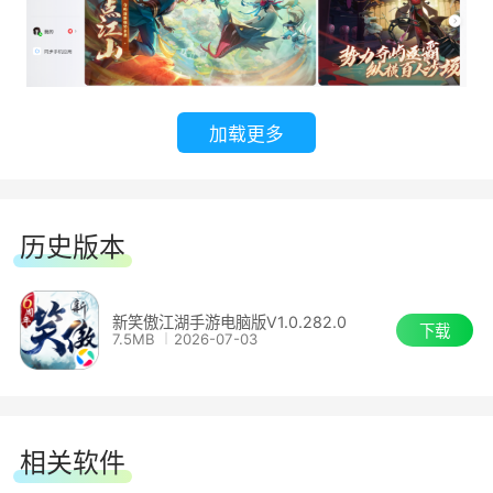
战斗的所有想象，真正为你带来激爽、刺激的开荒
体验。
5.乐趣多样的大型PVP体验
加载更多
40V40畅爽帮会战“应龙峡谷”，热血跨服联赛
“九霄志”， 分组生存对抗“六出夺魁”，丰富的PVP
历史版本
玩法为你带来乐趣多样的战斗体验，与全服侠友同
台竞技，在充满对抗策略与攻守细节的PVP战场上
书写你的荣耀传说!
新笑傲江湖手游电脑版V1.0.282.0
下载
7.5MB
2026-07-03
6.享受轻松休闲的社交氛围
开启家园打造专属你的名邸豪宅，约上好友在
相关软件
高山流水间琴箫合奏，通过“侠侣”与喜欢的人结缘