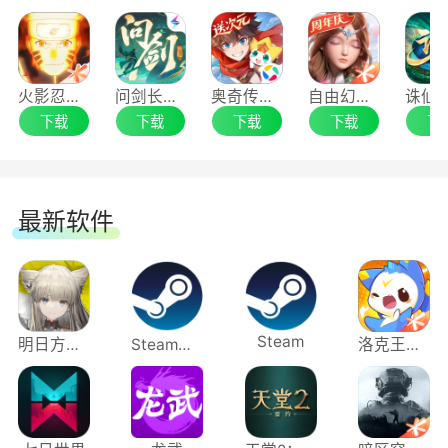
共游江湖，变身武侠家长体验萌娃养成乐趣;打水
漂、捉迷藏等趣味玩法带你回味童年味道;在钓
客、农夫、木工、铁匠中不断变换生活身份，感受
火影忍者手游电脑版
问剑长生手游电脑版
奥奇传说手游电脑版
自由幻想手游电脑版
真实、欢快的逸趣时光!
下载
下载
下载
下载
下
时尚国风外观打造个性妆容
最新软件
数十套外观精美时尚的背饰、时装、发型，在
PRB高清材质技术下，为你装扮个性张扬的靓丽形
象。在精彩绝伦的大江湖中，演绎感染力十足的独
特风情!
Steam
明日方舟：终末地
Steam蒸汽平台
洛克王国：世界