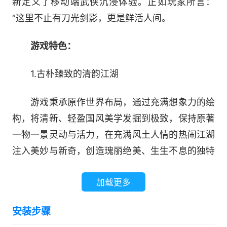
新定义了移动端武侠沉浸体验。正如玩家所言：
“这里不止有刀光剑影，更是鲜活人间。
游戏特色：
1.古朴臻致的清韵江湖
游戏秉承原作世界布局，通过充满想象力的绘
构，将清新、轻盈国风美学发掘到极致，保持原著
一物一景灵动与活力，在充满风土人情的热闹江湖
注入美妙与新奇，创造瑰丽绝美、生生不息的独特
画卷。
加载更多
2.至情至性的侠客形象
安装步骤
数十段电影级过场动画，百万文字剧情，组成