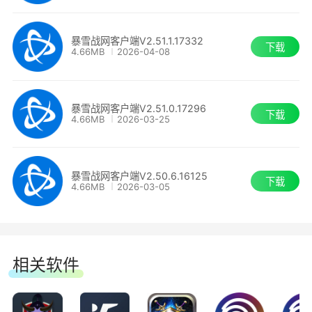
游戏。你甚至可以让你的计算机记住你的账号密
码，30天内无需再手动登录。
暴雪战网客户端V2.51.1.17332
下载
4.66MB
2026-04-08
2、常玩常新
暴雪战网客户端V2.51.0.17296
自动排队下载暴雪所有游戏的补丁及其它小型更新
下载
4.66MB
2026-03-25
程序，战网会在你游戏时自动同步储存你的游戏进
度，所以即便是你使用不同的计算机，也能继续你
暴雪战网客户端V2.50.6.16125
上一次离线时所获得的游戏进度。
下载
4.66MB
2026-03-05
3、暴雪玩家社区
战网提供了很多种有助于你和其他暴雪玩家维持联
相关软件
系的方式。让你可以更方便地与战网上的其他玩家
进行联络