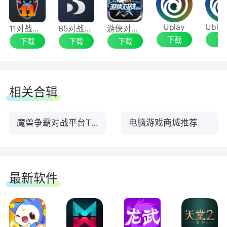
4、我的讨论我做主
Uplay
11对战平台
B5对战平台
游侠对战平台
下载
下
下载
下载
下载
战网能帮助你在游戏内外都能更加容易地融入暴雪
游戏社区。全新的战网客户端如同是信息集散地，
在这里你可以获得各种游戏资讯，阅读开发者日
相关合辑
志，以及按照自己感兴趣的话题来筛选各种信息。
魔兽争霸对战平台TOP前6名下载
电脑游戏商城推荐
5、共建千万玩家社区
战网在这过去的十多年里一直都是持续增长的全球
玩家的一个家。时至今日，数以百千万记的玩家正
最新软件
在战网上游戏，每一天都有新的玩家加入到这个大
家庭中。
使用方法