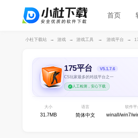
首页
小杜下载站
→
游戏
→
游戏工具
→
游戏平台
→
1
175平台
V5.1.7.6
CS玩家最多的对战平台之一
人工检测，安心下载
夜幕之下
9
燥候BOSS,等你开砰！
各类传奇
大小
语言
软件平
即时战斗
31.7MB
winall/win7/w
简体中文