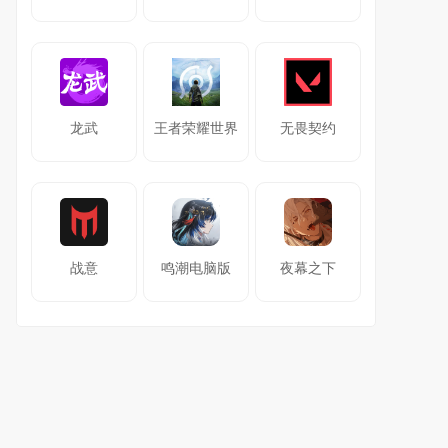
龙武
王者荣耀世界
无畏契约
战意
鸣潮电脑版
夜幕之下