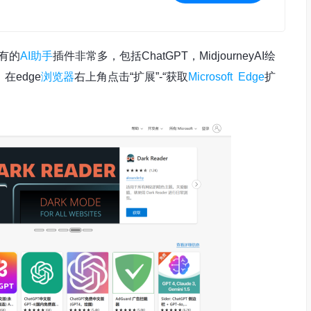
有的
AI助手
插件非常多，包括ChatGPT，MidjourneyAI绘
edge
浏览器
右上角点击“扩展”-“获取
Microsoft Edge
扩