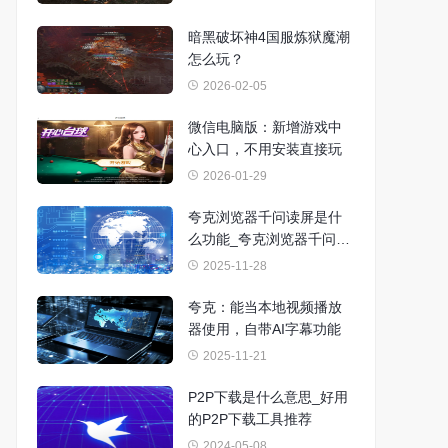
暗黑破坏神4国服炼狱魔潮
怎么玩？
2026-02-05
微信电脑版：新增游戏中
心入口，不用安装直接玩
2026-01-29
夸克浏览器千问读屏是什
么功能_夸克浏览器千问读
屏使用方法
2025-11-28
夸克：能当本地视频播放
器使用，自带AI字幕功能
2025-11-21
P2P下载是什么意思_好用
的P2P下载工具推荐
2024-05-08