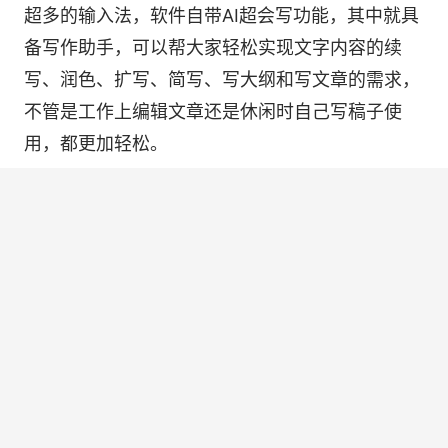
超多的输入法，软件自带AI超会写功能，其中就具
备写作助手，可以帮大家轻松实现文字内容的续
写、润色、扩写、简写、写大纲和写文章的需求，
不管是工作上编辑文章还是休闲时自己写稿子使
用，都更加轻松。
AI输入法的写作助手使用是否免费
经调查发现，
上述2款AI输入法的写作助手目前使
用都是免费的
，有这个使用需求的小伙伴们赶快去
试一试吧。
以上，就是小编帮大家总结的关于自带AI写作助手