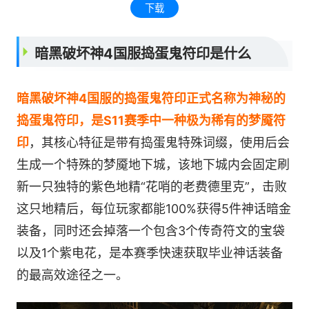
下载
暗黑破坏神4国服捣蛋鬼符印是什么
暗黑破坏神4国服的捣蛋鬼符印正式名称为神秘的
捣蛋鬼符印，是S11赛季中一种极为稀有的梦魇符
印
，其核心特征是带有捣蛋鬼特殊词缀，使用后会
生成一个特殊的梦魇地下城，该地下城内会固定刷
新一只独特的紫色地精“花哨的老费德里克”，击败
这只地精后，每位玩家都能100%获得5件神话暗金
装备，同时还会掉落一个包含3个传奇符文的宝袋
以及1个紫电花，是本赛季快速获取毕业神话装备
的最高效途径之一。