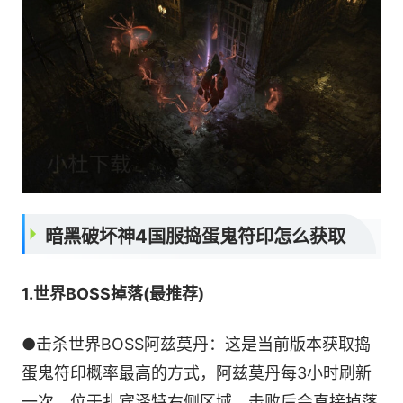
暗黑破坏神4国服捣蛋鬼符印怎么获取
1.世界BOSS掉落(最推荐)
●击杀世界BOSS阿兹莫丹：这是当前版本获取捣
蛋鬼符印概率最高的方式，阿兹莫丹每3小时刷新
一次，位于扎宾泽特右侧区域。击败后会直接掉落