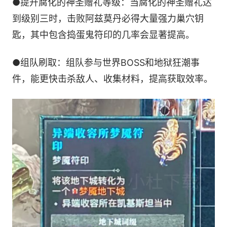
●提升腐化的神圣赠礼等级：当腐化的神圣赠礼达
到级别三时，击败阿兹莫丹必得大量强力巢穴钥
匙，其中包含捣蛋鬼符印的几率会显著提高。
●组队刷取：组队参与世界BOSS和地狱狂潮事
件，能更快击杀敌人、收集材料，提高获取效率。