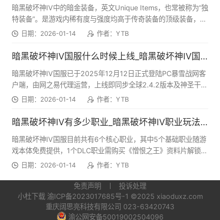
敌人保护队友 ●活力资源：灵巫的核心资源，用于释放核心技能
暗黑破坏神IV中的暗金装备，英文Unique Items，也常被称为“独
与化身技能，需通过基础技能或装备被动持续生成
特装备”。是游戏内稀有度与强度均高于传奇装备的顶级装备，外
观通常为白金色，更稀有的神话暗金为紫色，其核心特点是词缀
日期：2026-01-14
作者：YTB
固定且包含传奇装备无法获得的专属独特特效，—这些特效往往
能直接定义角色的核心玩法流派，是构建强力BD的关键组件，同
暗黑破坏神IV国服什么时候上线_暗黑破坏神IV国服价格介绍
时暗金装备的词缀数量通常为五条，最后一条必定是专属强化或
暗黑破坏神IV国服已于2025年12月12日正式登陆PC暴雪战网客
机制类buff，虽然词缀类型固定，但数值会在特定区间内浮动，
户端，由网之易代理运营，上线即同步全球2.4.2版本及神圣干涉
且无法像传奇装备那样拆解更换威能。暗金装备主要分为常规暗
赛季，还包含憎恨之躯DLC内容，后续版本将持续与全球保持更
金和神话暗金两类，常规暗金可交易，而神话暗金作为游戏中最
日期：2026-01-14
作者：YTB
新同步。
稀有、最强力的装备，不仅获取难度极高，还无法交易，且会固
定以高装等，通常800+掉落，每一件都拥有足以颠覆角色强度的
暗黑破坏神IV有多少职业_暗黑破坏神IV职业玩法教程
逆天特效，是众多玩家终局追求的毕业核心装备。
暗黑破坏神IV国服目前共有6个核心职业，其中5个基础职业随游
戏本体免费提供，1个DLC职业需购买《憎恨之王》资料片解锁，
同时第11赛季新增了圣骑士。
日期：2026-01-14
作者：YTB
免责声明
投诉处理
小杜下载
渝ICP备2023017685号-1
©2025 xiaoduxz.com
重庆阔思亮科技有限公司 023-63420743
渝公网安备50019002504096