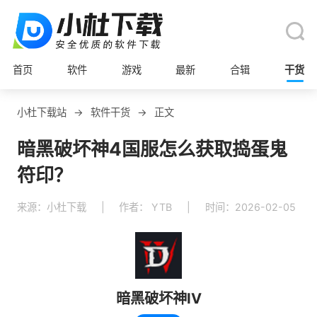
首页
软件
游戏
最新
合辑
干货
小杜下载站
→
软件干货
→
正文
暗黑破坏神4国服怎么获取捣蛋鬼
符印？
来源：小杜下载
|
作者： YTB
|
时间：2026-02-05
暗黑破坏神IV