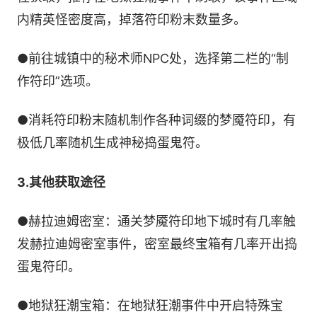
内精英怪密度高，掉落符印粉末数量多。
●前往城镇中的秘术师NPC处，选择第二栏的“制
作符印”选项。
●消耗符印粉末随机制作各种词缀的梦魇符印，有
极低几率随机生成神秘捣蛋鬼符。
3.其他获取途径
●赫拉迪姆密室：通关梦魇符印地下城时有几率触
发赫拉迪姆密室事件，密室最终宝箱有几率开出捣
蛋鬼符印。
●地狱狂潮宝箱：在地狱狂潮事件中开启特殊宝