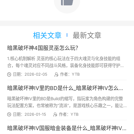
相关文章
最新文章
暗黑破坏神4国服灵巫怎么玩？
1.核心机制解析 灵巫的核心玩法在于四大魂灵与化身技能的组
合，每个魂灵对应不同战斗风格，装备化身技能即可获得守护者
特质与被动加成。 ●魂灵圣殿系统：可选择1个主要魂灵和1个次
日期：2026-02-05
作者：YTB
要魂灵，提供核心战斗风格与额外加成 巨猩(温巴)：提供基于生
命值的屏障，大幅提升生存能力，开荒首选 猎豹(雷佐卡)：高机
暗黑破坏神IV里的BD是什么_暗黑破坏神IV怎么构筑BD
动性与攻击速度，适合近战爆发与速刷 雄鹰(埃贝瓦)：远程羽毛
暗黑破坏神IV里的BD是Build的缩写，指玩家为角色构建的完整
齐射，范围伤害出色，适合远程清场 据星(库鲁克)：屏障与荆棘
玩法配置方案，也常被称为“流派”，是游戏核心乐趣之一，能让
反击，适合高层挑战与BOSS战 ●化身系统：装备化身技能后，
角色输出从几十万到几十亿产生巨大差异。
灵巫展现守护者特质，获得完整力量与专属技能 猎豹化身：快速
日期：2026-01-15
作者：YTB
穿梭战场，连续打击敌人，重置技能冷却 雄鹰化身：释放风暴之
雨，闪避联动自动瞄准投射物 巨猩化身：强力控制与防御，嘲讽
暗黑破坏神IV国服暗金装备是什么_暗黑破坏神IV国服暗金装备获取指南