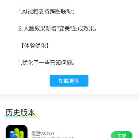
1、体验多素材创作新纪元：在抖音特效开放
1.AI视频支持跨图联动；
平台，你创作的素材将被数亿用户使用和分享，让
2.人脸效果新增“变美”生成效果。
创意被无限放大。
【体验优化】
2、黑科技让创作无上限：超过 130 种算法能
力供你随心组合, 轻松创作美妆滤镜、趣味游戏、
1.优化了一些已知问题。
互动 AR 等潮流特效
加载更多
3、专业好用的创作工具：强大的可视化脚
本、丰富的创作素材、全面的功能模板, 不论是新
手还是专业创作者都能快速上手
历史版本
4、全方位的成长体系：完善的课程体系、专
属的导师指导、互助交流的社区, 不断扩展你的特
像塑V8.9.0
下载