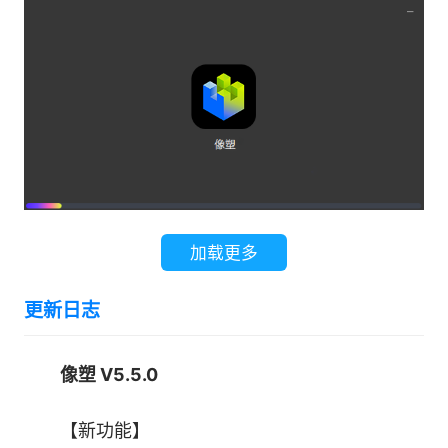
5、教育与培训
在教育领域，像塑可以作为三维建模和雕塑教
学的辅助工具。通过软件中的教学功能和示例模
型，学生可以学习三维建模和雕塑的基本知识和技
能，提高自己的创作能力和艺术修养。
6、艺术设计与创意表达
加载更多
像塑还可以用于艺术设计和创意表达。设计师
可以利用软件中的三维建模和纹理绘制功能，将自
更新日志
己的创意和想法转化为三维作品，用于展览、展示
或作为艺术品进行销售。
像塑 V5.5.0
【软件特色】
【新功能】