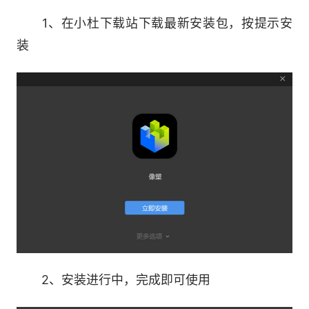
1、在小杜下载站下载最新安装包，按提示安
3、影视动画制作
装
在影视动画制作中，像塑可以用于创建角色模
型、场景道具等。通过软件中的三维建模和动画功
能，制作人员可以制作出逼真的角色模型和生动的
场景道具，为影视作品提供高质量的视觉特效。
4、虚拟展示与广告
像塑还可以用于虚拟展示和广告制作。通过软
件中的三维建模和渲染功能，设计师可以创建出逼
真的虚拟场景和产品模型，用于线上展示和广告宣
传，提高产品的吸引力和市场竞争力。
2、安装进行中，完成即可使用