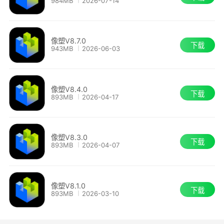
984MB
2026-07-14
效创作能力
5、全方位的成长体系：完善的课程体系、专
像塑V8.7.0
下载
属的导师指导、互助交流的社区, 不断扩展你的特
943MB
2026-06-03
效创作能力
像塑V8.4.0
6、多元生态触手可得：加入抖音素材开放平
下载
893MB
2026-04-17
台，你创作的素材同时在特效、直播、表情商店等
分发，还可赢取现金激励、流量扶持
像塑V8.3.0
下载
893MB
2026-04-07
像塑V8.1.0
下载
893MB
2026-03-10