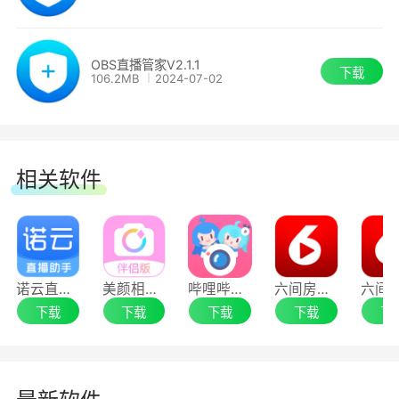
一键抠像滤镜
OBS直播管家V2.1.1
无需绿幕也可以扣背景透明
下载
106.2MB
2024-07-02
随声而动滤镜
美颜插件
相关软件
美白、瘦脸、滤镜应有尽有
转场移动
诺云直播助手
美颜相机伴侣
哔哩哔哩直播姬64位
六间房直播伴侣32位
下载
下载
下载
下载
下
特效插件
2、直播推流工具OBS快速安装