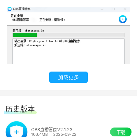
1、实用插件一网打尽
插件可以让你的操作更加快速，方便，便捷
来源轮播插件
Live2D虚拟形象 加载插件
实时字幕插件
加载更多
智能识别主播说的话，显示在直播画面中
历史版本
时间插件
声音分路插件
OBS直播管家V2.1.23
下载
106.4MB
2025-09-22