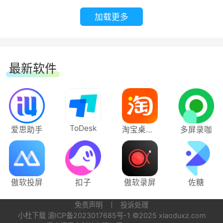
加载更多
最新软件
ToDesk
爱思助手
淘宝桌面版
多屏录咖
傲软投屏
扣子
傲软录屏
佐糖
免责声明
投诉处理
小杜下载
渝ICP备2023017685号-1
©2025 xiaoduxz.com