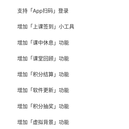
支持展示Word、Excel、PPT、PDF、MP3、
支持「App扫码」登录
MP4等多种格式文档
增加「上课签到」小工具
4.分组讨论
增加「课中休息」功能
支持自动分配、手动分配等分组模式，创建会
增加「课堂回顾」功能
议时按需设置讨论小组
增加「积分结算」功能
5.特色工具
增加「软件更新」功能
提供计时器、选择器、互动小游戏等多种特色
工具，提高会议参与度，活跃会议气氛
增加「积分抽奖」功能
增加「虚拟背景」功能