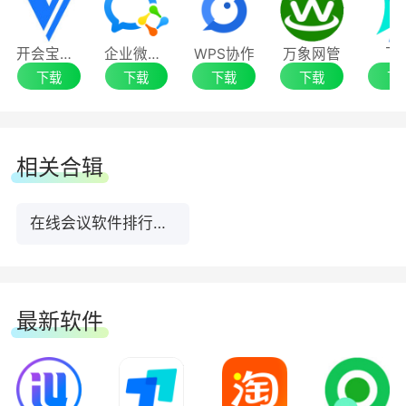
「新增」
开会宝云会议Rooms触屏终端
企业微信电脑版
WPS协作
万象网管
飞
下载
下载
下载
下载
下
点赞、升级 动效加入线宝ip
增加素材库
相关合辑
增加提醒功能
在线会议软件排行榜TOP10下载
我的云盘新增回收站
「优化」
最新软件
【首页】功能入口位置调整
回放支持打标记