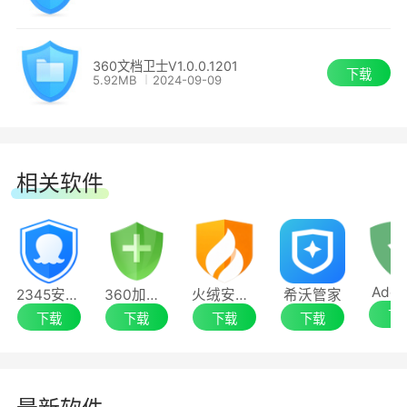
360文档卫士V1.0.0.1201
下载
5.92MB
2024-09-09
相关软件
Adgu
2345安全卫士增强版
360加固助手
火绒安全软件6.0
希沃管家
下
下载
下载
下载
下载