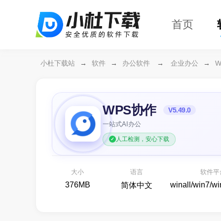
首页
小杜下载站
→
软件
→
办公软件
→
企业办公
→
WPS协作
V5.49.0
一站式AI办公
人工检测，安心下载
万
各
大小
语言
软件平
376MB
winall/win7/w
简体中文