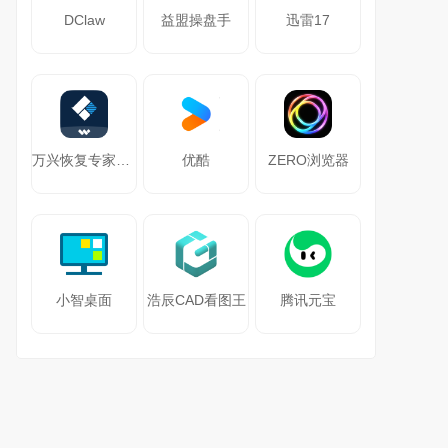
DClaw
益盟操盘手
迅雷17
万兴恢复专家64位
优酷
ZERO浏览器
小智桌面
浩辰CAD看图王
腾讯元宝