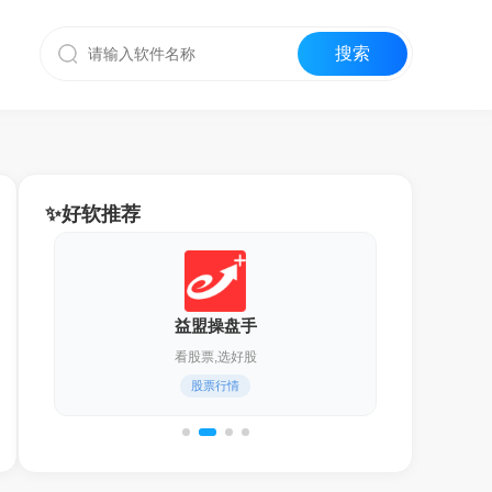
✨好软推荐
益盟操盘手
看股票,选好股
股票行情