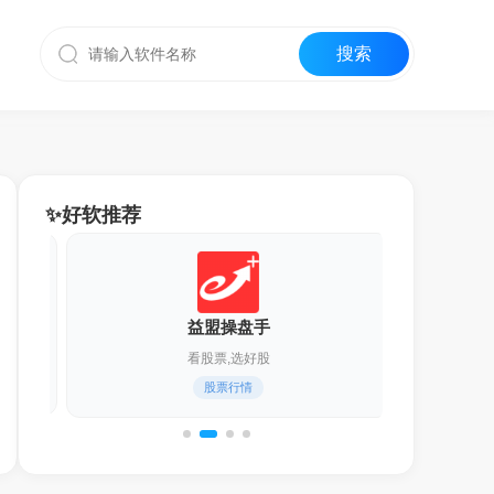
✨好软推荐
益盟操盘手
看股票,选好股
股票行情