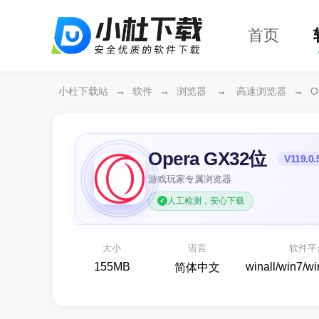
首页
小杜下载站
→
软件
→
浏览器
→
高速浏览器
→
O
Opera GX32位
游戏玩家专属浏览器
人工检测，安心下载
万
各
大小
语言
软件平
155MB
winall/win7/w
简体中文