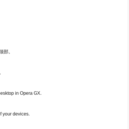
顶部。
。
sktop in Opera GX.
your devices.