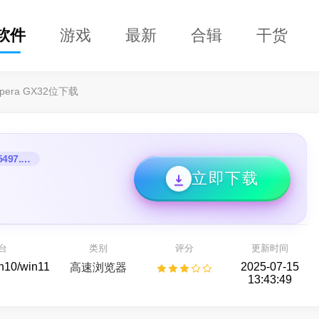
软件
游戏
最新
合辑
干货
pera GX32位下载
V119.0.5497.163
立即下载
兴恢复专家64位
DClaw
开箱即用的 AI 智能助手
种存储设备数据恢复
台
类别
评分
更新时间
AI助手
备份还原
in10/win11
2025-07-15
高速浏览器
13:43:49