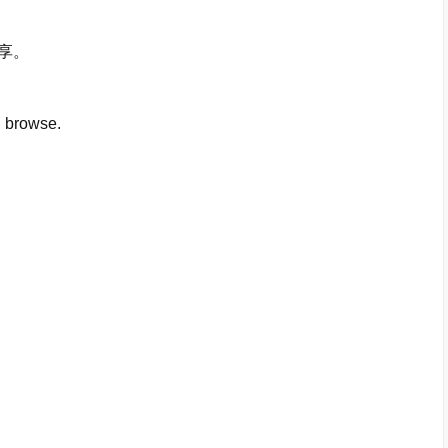
享。
 browse.