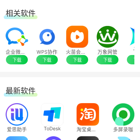
3、拥有强大的系统控制功能
相关软件
4、支持多种型号的控制卡
企业微信电脑版
WPS协作
火苗会议电脑版
万象网管
飞
下载
下载
下载
下载
下
最新软件
ToDesk
爱思助手
淘宝桌面版
多屏录咖