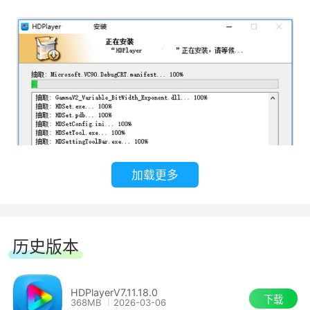
R501(12*HUB75)、R5018、R505、R507 五款;配
合灰度发送卡A60X、A30/A30+、C10/C30使用;
与同步接收卡相同功能、同等性能。带载范围
R500：推荐256*128，室内模组带载长度适当缩
小;R501：推荐256*256，室内模组带载长度适当
缩小;R5018：推荐256*256，室内模组带载长度
适当缩小;R505：推荐25
加载更多
5、灰度HD-A30/HD-A30+ 异步大屏发送卡
异步也能带大屏，支持1024*512 (50万)点全
历史版本
彩大屏; 适用于社区信息屏、小间距广告机、户外
广告车等; A30为发送卡+接收卡架构，可以省一张
HDPlayerV7.11.18.0
接收卡; A30+带载长、宽可调：1024*512、
下载
368MB
2026-03-06