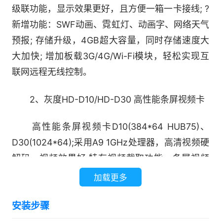
级联功能，显示效果更好，且方便一箱一卡接线; ?
新增功能：SWF动画、霓虹灯、动画字、网络天气
预报; 存储升级，4GB超大容量，同时存储速度大
大加快; 增加板载3G/4G/Wi-Fi模块，轻松实现互
联网远程无线控制。
2、灰度HD-D10/HD-D30 高性能条屏视频卡
高性能条屏视频卡D10(384*64 HUB75)、
D30(1024*64);采用A9 1GHz处理器，高清视频硬
解码，视频效果好;特有视频截取功能，条屏视频
不变形;存储内容4小时以上。门头全彩和车载屏专
加载更多
用适合于门头全彩屏、出租车顶屏和公交广告屏等
安装步骤
条形屏场合做效果最好的条屏全彩卡专注视频、动