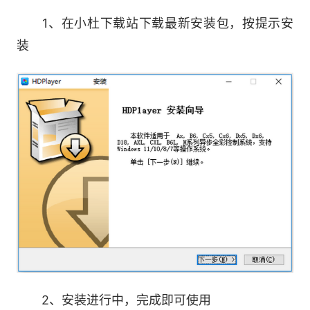
画，相比传统文字卡效果更炫;业内唯一视频硬解
码条屏卡，视频效果好;相比用同步接收卡做录制
1、在小杜下载站下载最新安装包，按提示安
存储的“伪双模卡”
装
3、灰度HD-A60X 同异步双模高清播放盒
同异步双模高清播放盒 A601(800*600)、
A602(1280*720)、A603(1920*1080)三款; 支持
同步异步两种模式自动切换; 支持带载200万点高
清显示屏(同步模式最大带载1280*720); 支持高清
视频硬解码; 支持3G/4G/Wi-Fi等接入互联网管
理。
4、灰度HD-R50x 系列全彩接收卡
2、安装进行中，完成即可使用
全彩接收卡R500(标准接口)、