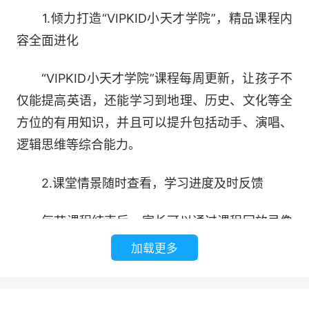
1.倾力打造“VIPKID小天才学院”，精品课程内
容全面进化
“VIPKID小天才学院”课程每周更新，让孩子不
仅能提高英语，还能学习到地理、历史、文化等全
方位的有用知识，并且可以提升包括动手、演唱、
逻辑思维等综合能力。
2.课堂情景随时查看，学习进度及时反馈
每节课程结束后，家长可以通过课程回放录像
查看孩子上课情况，外教老师的反馈和学习报告在
加载更多
手机上就可以查阅，即使孩子不在身边，家长也可
以及时了解孩子学习。