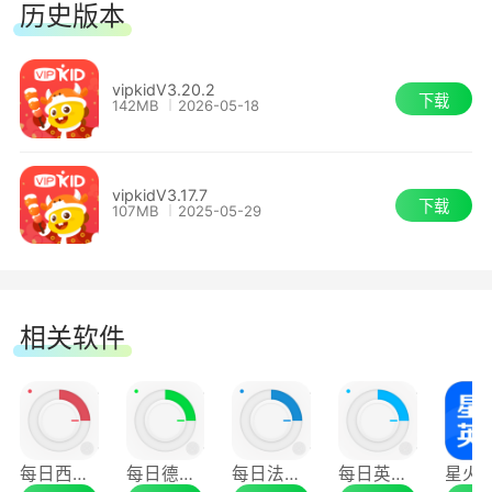
历史版本
3.对标美国共同核心州立课程标准(CCSS)
教材根据CCSS课程标准编制，结合中国学生
vipkidV3.20.2
下载
142MB
2026-05-18
的特点进行优化，不仅注重孩子语言能力的培养，
还强调孩子创造力与批判思维的培养。
vipkidV3.17.7
下载
107MB
2025-05-29
4.沉浸式的学习体验
将教学融入到新奇有趣的分级冒险任务中，通
过任务启发孩子不断运用所学知识，潜移默化的完
相关软件
成所学内容的消化吸收。
5.北美优质师资，教学品质保障
100%北美优质师资，大部分有美国优质高等
每日西语听力
每日德语听力
每日法语听力
每日英语听力