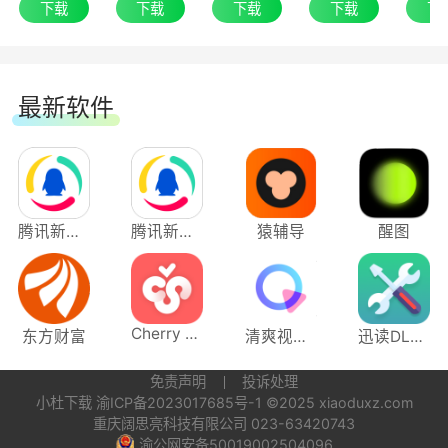
下载
下载
下载
下载
下
教育背景，经过VIPKID严格的师资甄选，培训、考
核、淘汰机制，只留用优秀的老师，录取率仅为
6%。
最新软件
6.约课方便，时间高效
自由选择时间地点，随时约课、上课、查看课
程回放，解放线下机构奔波之苦，节省时间进行更
腾讯新闻应用电脑版
腾讯新闻电脑版
猿辅导
醒图
多学习探索，享受家庭时光。
7.全程中教老师优质服务
Cherry Studio
东方财富
清爽视频编辑
迅读DLL修复工具
在VIPKID,每一位小学员都能享受到专业的中
免责声明
投诉处理
教老师和IT工作人员的全程陪伴和关注，为学员和
小杜下载
渝ICP备2023017685号-1
©2025 xiaoduxz.com
家长及时解决各种问题，提供优质服务。
重庆阔思亮科技有限公司 023-63420743
渝公网安备50019002504096