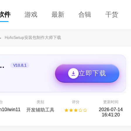
软件
游戏
最新
合辑
干货
→
HofoSetup安装包制作大师下载
tup安装包制作大师
V10.8.1
立即下载
DClaw
益盟操盘手
即用的 AI 智能助手
看股票,选好股
台
类别
评分
更新时间
AI助手
股票行情
in10/win11
2026-07-14
开发辅助工具
16:41:20