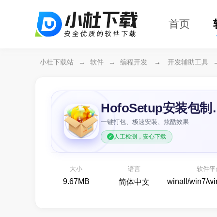
首页
小杜下载站
→
软件
→
编程开发
→
开发辅助工具
HofoSe
一键打包、极速安装、炫酷效果
人工检测，安心下载
万兴恢复专家64位
开箱
各种存储设备数据恢复
大小
语言
软件平
备份还原
9.67MB
winall/win7/w
简体中文