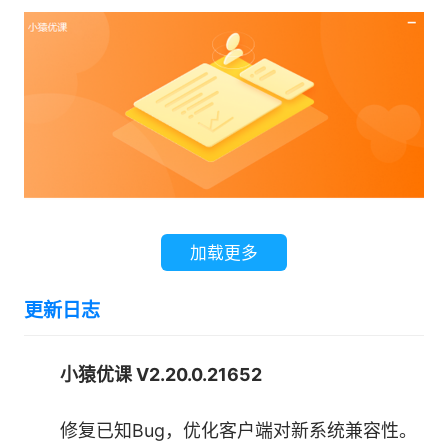
培养学生学习的底层能力。分春、秋两季授课，紧
跟学校教学进度，同步强化学习。
2、小猿优课为全国小学、初中、高中各年级
学生，提供覆盖英语、语文、数学等全科的在线视
频直播课程。全面突破中考、高考重点难点，清
华、北大老师领衔授课，学生进步看得见。
加载更多
3、专业团队合力，磨一堂好课：主讲团队均
具备，持有教师资格证、多轮教学培训、上百小时
更新日志
试讲、业务能力扎实、
小猿优课 V2.20.0.21652
4、技术为根，以科技积累实力：不断革新行
业标准，引领在线教育进化
修复已知Bug，优化客户端对新系统兼容性。