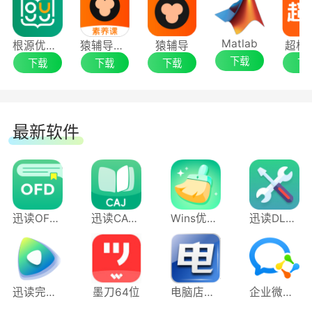
Matlab
根源优课电脑版
猿辅导素养课
猿辅导
超格
下载
下载
下载
下载
下
最新软件
迅读OFD阅读转换器
迅读CAJ阅读转换器
Wins优化清理大师
迅读DLL修复工具
迅读完美播放器
墨刀64位
电脑店U盘启动盘制作工具
企业微信电脑版