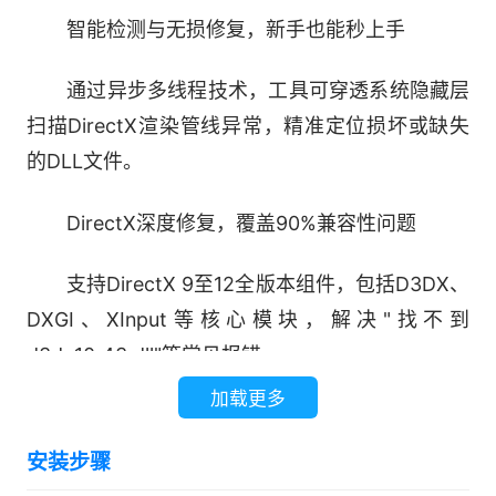
智能检测与无损修复，新手也能秒上手
通过异步多线程技术，工具可穿透系统隐藏层
扫描DirectX渲染管线异常，精准定位损坏或缺失
的DLL文件。
DirectX深度修复，覆盖90%兼容性问题
支持DirectX 9至12全版本组件，包括D3DX、
DXGI、XInput等核心模块，解决"找不到
d3dx10_43.dll"等常见报错
加载更多
【完美适用场景】
安装步骤
游戏启动失败，提示“找不到XXX.dll”