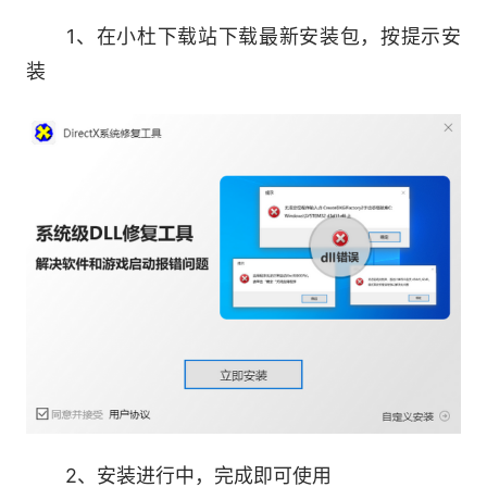
1、在小杜下载站下载最新安装包，按提示安
msvcp140.dll、msvcr100.dll等dll丢失修复
装
.net库，c++库，游戏库多种运行库安装
常见0x80240037等错误提示修复
注册表修复，各种程序故障，闪退，卡顿等问
题
2、安装进行中，完成即可使用