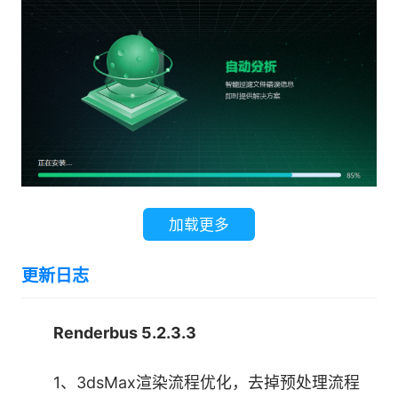
Renderbus渲染客户端内置世界领先的“镭速”
传输引擎，除了能提供超高速传输速度，还能对传
输过程中的数据进行加密，保证数据安全。
2.高性能存储
基于纯SSD固态硬盘的分布式存储拥有超高的
io性能，当成百上千台服务器同时加载源文件进行
加载更多
渲染时，都能像加载本地磁盘上的文件一样迅速。
更新日志
3.海量机器秒级调度
Renderbus 5.2.3.3
调度引擎能轻松管理上百万的渲染帧队列，除
了能根据优先级进行调度之外，自动识别用户文件
1、3dsMax渲染流程优化，去掉预处理流程
中用到的软件插件，并匹配到对应的节点机上。