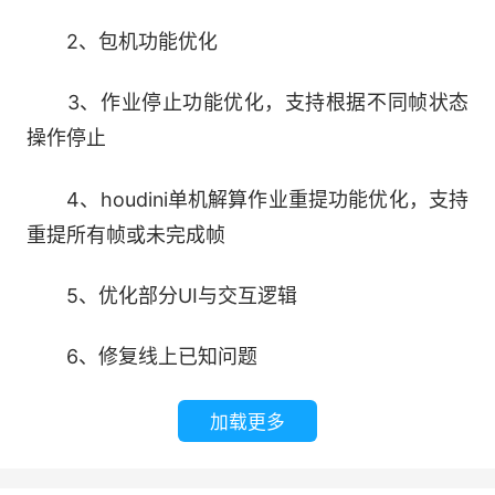
2、包机功能优化
软件特色：
3、作业停止功能优化，支持根据不同帧状态
1.高弹性渲染资源
操作停止
强大的单集群超3W节点的云渲染平台
4、houdini单机解算作业重提功能优化，支持
重提所有帧或未完成帧
覆盖全国各地，灵活调度，随时可用
5、优化部分UI与交互逻辑
2.渲染数据高度安全
6、修复线上已知问题
瑞云渲染平台通过MPA旗下的TPN权威认证
加载更多
数据中心通过ISO27001安全认证
拥有覆盖整个行业全球性内容安全保护计划