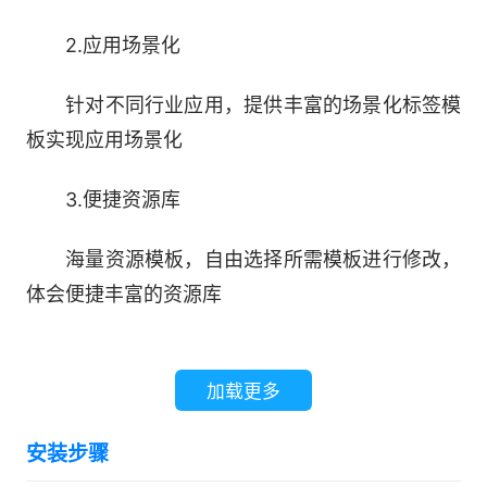
2.应用场景化
针对不同行业应用，提供丰富的场景化标签模
板实现应用场景化
3.便捷资源库
海量资源模板，自由选择所需模板进行修改，
体会便捷丰富的资源库
4.多端数据互通
加载更多
统一的账户体系搭配优质的云存储服务，让个
人标签、数据库及图片存储不再受空间的限制。支
安装步骤
持PC、WEB、Android和iOS多端数据同步