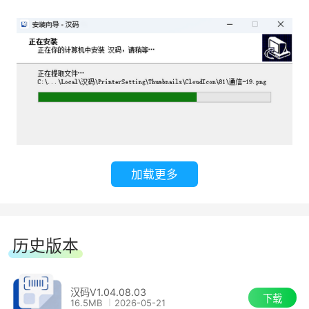
1.仓储物流
物流标签在物流行业中起到了很大的作用，标
签内容具有编码，物流号等，能够防盗防篡改，在
运输使用中能使货物进一步保证安全，同时在固定
资产中也有防丢失以及方便盘点的用处。
2.服装鞋包
加载更多
服装标签即为各种服装鞋帽上吊挂的牌子,包
含一些服装材质,洗涤注意事项等信息，可以使用
户更加清晰便捷的获取该件服饰的信息，也可以方
历史版本
便商家整理分类存放，在售卖过程中也更为高效便
捷。
汉码V1.04.08.03
下载
16.5MB
2026-05-21