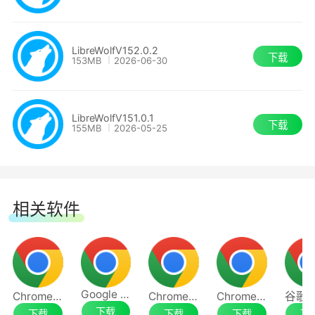
快且更隐私 定向。出于安全和可用性的考虑，浏
览器可能会退回 在某些情况下使用OCSP：当这种
LibreWolfV152.0.2
情况发生时，OCSP会被订书机钉住以保护隐私。
下载
153MB
2026-06-30
及时关注Firefox上游版本，以便及时申请 安
全补丁。
LibreWolfV151.0.1
下载
155MB
2026-05-25
启用仅支持HTTPS的模式。
启用更严格的TLS/SSL协商规则。
相关软件
决定文件下载位置时，始终强制用户操作。
在内置的PDF阅读器中禁用脚本。
Google Chrome
Chrome 64位
Chrome浏览器最新版
Chrome浏览器
防止IDN同形攻击。
下载
下载
下载
下载
下