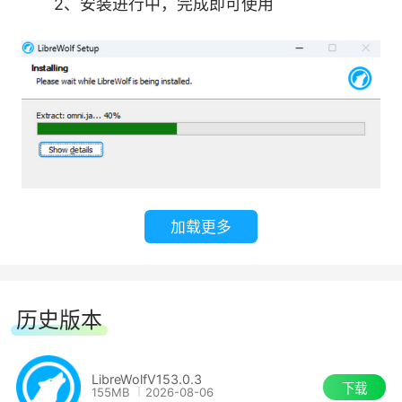
2、安装进行中，完成即可使用
口， 视频会议中的音频。
当代理使用DNS和WebRTC时，强制使用其中
一个。
修剪交叉来源的引用，避免包含完整的URI。
禁用搜索和表单历史。
加载更多
关闭表单自动填充。
禁用链路预取和推测连接。
历史版本
关闭时关闭磁盘缓存并清除临时文件。
LibreWolfV153.0.3
使用CRL作为 默认的证书撤销机制，因为它更
下载
155MB
2026-08-06