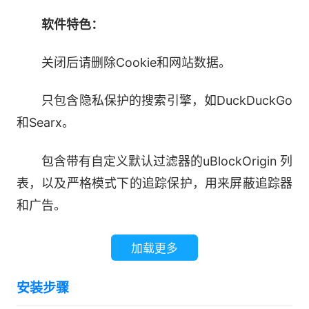
软件特色：
关闭后请删除Cookie和网站数据。
只包含隐私保护的搜索引擎，如DuckDuckGo
和Searx。
包含带有自定义默认过滤器的uBlockOrigin 列
表，以及严格模式下的追踪保护，用来屏蔽追踪器
和广告。
去除URL上的追踪元素，无论是原生还是通过
加载更多
uBO。
安装步骤
启用dFPI，也称为Total Cookie保护。