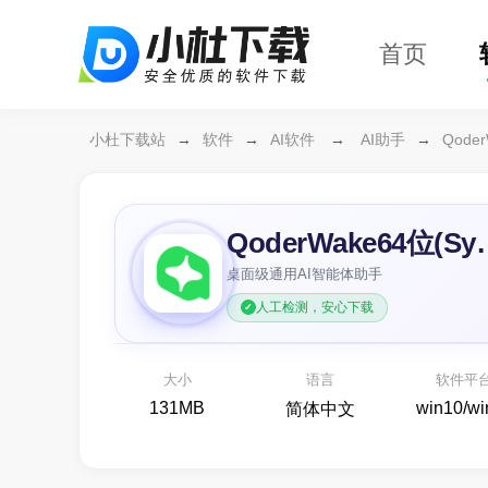
首页
小杜下载站
→
软件
→
AI软件
→
AI助手
→
Qode
QoderWak
桌面级通用AI智能体助手
人工检测，安心下载
万
各
大小
语言
软件平
131MB
win10/wi
简体中文