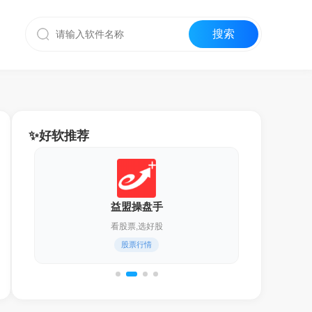
✨好软推荐
益盟操盘手
看股票,选好股
股票行情