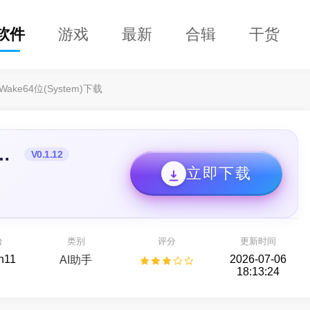
软件
游戏
最新
合辑
干货
rWake64位(System)下载
e64位(System)
V0.1.12
立即下载
兴恢复专家64位
DClaw
开箱即用的 AI 智能助手
种存储设备数据恢复
台
类别
评分
更新时间
AI助手
备份还原
n11
2026-07-06
AI助手
18:13:24