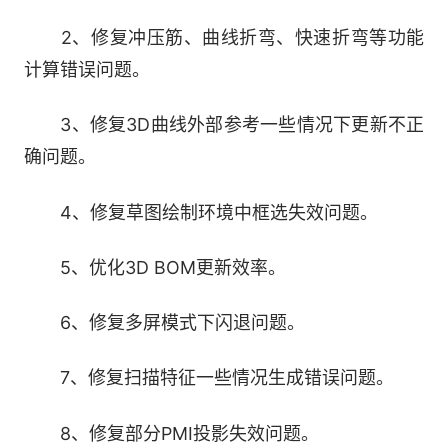
需要任何独立的其他二维软件。
2、修复冲压筋、曲线折弯、快速折弯等功能
3.灵活万能的三维球专利工具，智能化装配提
计算错误问题。
速三倍
3、修复3D曲线外部参考一些情况下更新不正
独特的、“万能”的三维球工具，为各种三维对
确问题。
象的复杂变换提供了灵活、便捷的操作。设计中
70%以上的操作都可以借助三维球工具来实现，彻
4、修复草图绘制环境中框选失效问题。
底改变了基于2D草图传统的三维设计操作麻烦、
5、优化3D BOM更新效率。
修改困难的状况，使设计工作更加轻松高效。同
时，CAXA 3D实体设计提供智能装配方式，可以
6、修复多屏模式下闪退问题。
自动判断装配位置，自动对齐并根据设定自动添加
约束，从而使装配速度相比传统的约束装配方式提
7、修复扫描特征一些情况生成错误问题。
高三倍以上。
8、修复部分PMI投影失效问题。