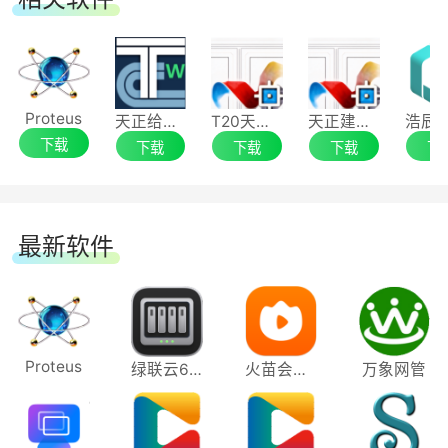
继承原来目录结构，可以按照规则自动后台转换执
行。
6.海量标准件库和零件库，可参数化设计，快
Proteus
天正给排水软件
T20天正结构软件
天正建筑T20
速调取
下载
下载
下载
下载
下
实体设计提供数以万计的符合新国标的2D、
3D零件库和构件库，和国内外知名图库厂家合作
最新软件
在软件中集成3D零件库和外购件库供用户下载使
用。此外，可利用参数化与系列件变型设计的机
制，轻松地进行系列件参数化设计。
Proteus
绿联云64位
火苗会议电脑版
万象网管