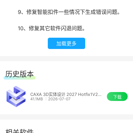
4.超过20万个零件的特大型装配轻松流畅
9、修复智能扣件一些情况下生成错误问题。
CAXA 3D实体设计为了提升大型装配体的运
10、修复其它软件闪退问题。
行显示速度提供了大装配模式，使用大装配模式可
以显著提高在进行大型装配体设计时的运行效率和
加载更多
显示速度。通过使用轻量化加载技术可以只加载当
前设计所需的数据，大幅减少了模型对内存的占
用。
历史版本
5.全面兼容各种三维软件数据格式
CAXA 3D实体设计 2027 Hotfix1V2027
下载
41.1MB
2026-07-07
支持主流三维CAD软件数据格式。新版本同步
升级了所有数据接口，支持主流三维数据格式从历
史版本到当前最新版本，可以说一机在手、三维格
式无忧。同时，支持批量数据格式转换功能，能够
相关软件