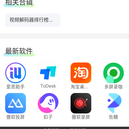
相关合辑
视频解码器排行榜前5名下载
最新软件
ToDesk
爱思助手
淘宝桌面版
多屏录咖
傲软投屏
扣子
傲软录屏
佐糖